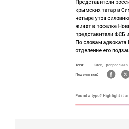
Представители росс
крымских татар в Си
четыре утра силовик
живет в поселке Нов
представители ФСБ и
По словам адвоката 
отделение его подза
Теги:
Киев,
репрессии в
Поделиться:
Found a typo? Highlight it a