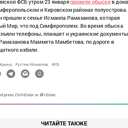
ийской ФСБ утром 23 января
провели обыски
в дом
мферопольском и Кировском районах полуострова.
и пришли к семье Исмаила Рамазанова, которая
ый Мир, что под Симферополем. Во время обыска
зъяли телефоны, планшет и украинские документы
Рамазанова Маммета Мамбетова, по дороге в
щитного избили.
 Крыму,
Рустем Исмаилов,
ФСБ
nd press
Ctrl+Enter or ⌘+Enter.
ЧИТАЙТЕ ТАКЖЕ