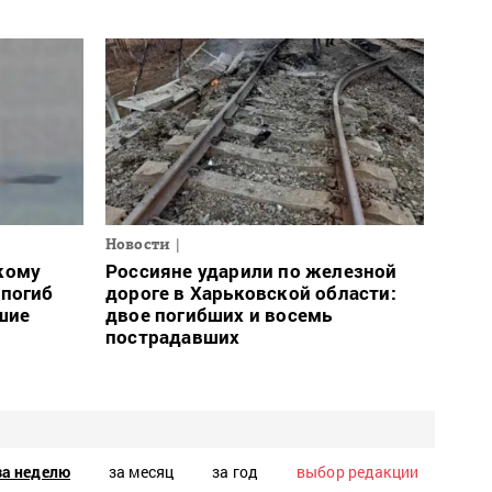
Новости
кому
Россияне ударили по железной
 погиб
дороге в Харьковской области:
шие
двое погибших и восемь
пострадавших
за неделю
за месяц
за год
выбор редакции