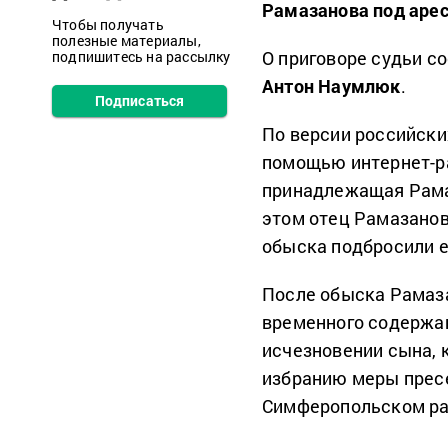
Рамазанова под арест
Чтобы получать
полезные материалы,
О приговоре судьи с
подпишитесь на рассылку
Антон Наумлюк
.
Подписаться
По версии российски
помощью интернет-ра
принадлежащая Рама
этом отец Рамазанов
обыска подбросили е
После обыска Рамаза
временного содержан
исчезновении сына, 
избранию меры прес
Симферопольском ра