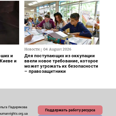
Новости
04 August 2026
Новос
бших и
Для поступающих из оккупации
Вчер
Киеве и
ввели новое требование, которое
Укра
может угрожать их безопасности
– правозащитники
Ольга Падирякова
Поддержать работу ресурса
umanrights.org.ua