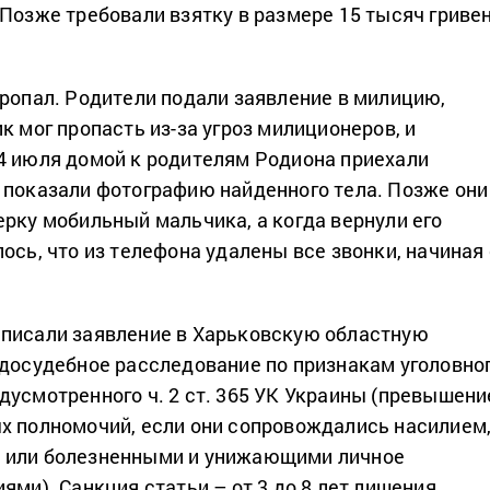
Позже требовали взятку в размере 15 тысяч гривен
пропал. Родители подали заявление в милицию,
к мог пропасть из-за угроз милиционеров, и
4 июля домой к родителям Родиона приехали
 показали фотографию найденного тела. Позже они
ерку мобильный мальчика, а когда вернули его
ось, что из телефона удалены все звонки, начиная 
аписали заявление в Харьковскую областную
 досудебное расследование по признакам уголовно
дусмотренного ч. 2 ст. 365 УК Украины (превышени
х полномочий, если они сопровождались насилием
 или болезненными и унижающими личное
ями). Санкция статьи – от 3 до 8 лет лишения