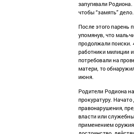
запугивали Родиона. 
чтобы “замять” дело.
После этого парень 
упомянув, что мальчи
продолжали поиски. 
работники милиции и
потребовали на пров
матери, то обнаружил
июня.
Родители Родиона н
прокуратуру. Начато
правонарушения, пре
власти или служебны
применением оружия
достоинство, действи