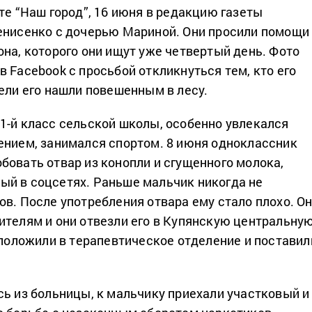
те “Наш город”, 16 июня в редакцию газеты
енисенко с дочерью Мариной. Они просили помощи
она, которого они ищут уже четвертый день. Фото
 Facebook с просьбой откликнуться тем, кто его
дели его нашли повешенным в лесу.
1-й класс сельской школы, особенно увлекался
ением, занимался спортом. 8 июня одноклассник
бовать отвар из конопли и сгущенного молока,
й в соцсетях. Раньше мальчик никогда не
ов. После употребления отвара ему стало плохо. О
ителям и они отвезли его в Купянскую центральну
о положили в терапевтическое отделение и поставил
сь из больницы, к мальчику приехали участковый и