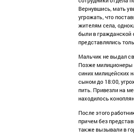
сотрудники отдела п
Вернувшись, мать ув
угрожать, что постав
жителям села, однок
были в гражданской 
представлялись толь
Мальчик не выдал св
Позже милиционеры з
синих милицейских на
сыном до 18:00, угро
пить. Привезли на ме
находилось коноплян
После этого работни
причем без представ
также вызывали в го