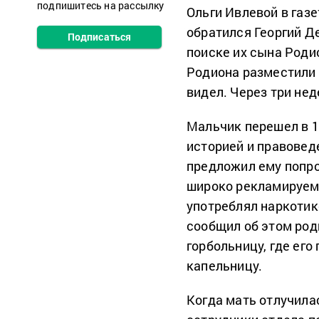
подпишитесь на рассылку
Ольги Ивлевой в газе
обратился Георгий Д
Подписаться
поиске их сына Роди
Родиона разместили в
видел. Через три не
Мальчик перешел в 1
историей и правовед
предложил ему попро
широко рекламируемы
употреблял наркотик
сообщил об этом род
горбольницу, где ег
капельницу.
Когда мать отлучила