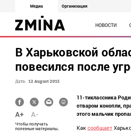
Медиа
Организация
НОВОСТИ
В Харьковской обла
повесился после уг
Дата:
12 August 2015
11-тиклассника Роди
отваром конопли, пр
A+
A-
этого мальчик пропа
Чтобы получать
Как
сообщает
Харько
полезные материалы,