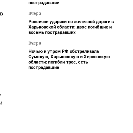
пострадавшие
 в
Вчера
Россияне ударили по железной дороге в
Харьковской области: двое погибших и
восемь пострадавших
Вчера
Ночью и утром РФ обстреливала
Сумскую, Харьковскую и Херсонскую
области: погибли трое, есть
пострадавшие
н
ю
и