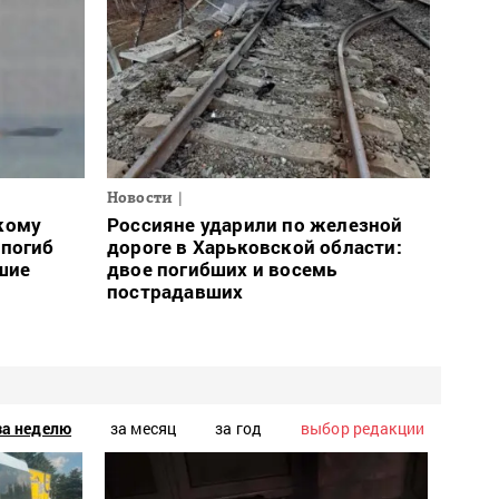
Новости
кому
Россияне ударили по железной
 погиб
дороге в Харьковской области:
шие
двое погибших и восемь
пострадавших
за неделю
за месяц
за год
выбор редакции