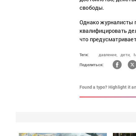
свободы.
Однако журналисты 
квалифицировать дело
что предусматривает 
Теги:
давление,
дети,
М
Поделиться:
Found a typo? Highlight it a