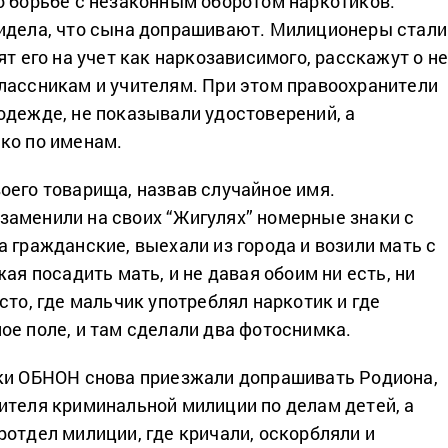
о борьбе с незаконным оборотом наркотиков.
идела, что сына допрашивают. Милиционеры стали
ят его на учет как наркозависимого, расскажут о н
лассникам и учителям. При этом правоохранители
одежде, не показывали удостоверений, а
ко по именам.
оего товарища, назвав случайное имя.
аменили на своих “Жигулях” номерные знаки с
 гражданские, выехали из города и возили мать с
жая посадить мать, и не давая обоим ни есть, ни
сто, где мальчик употреблял наркотик и где
ое поле, и там сделали два фотоснимка.
ки ОБНОН снова приезжали допрашивать Родиона,
ителя криминальной милиции по делам детей, а
ротдел милиции, где кричали, оскорбляли и