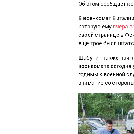
Об этом сообщает к
В военкомат Виталий
которую ему
вчера в
своей странице в Фе
еще трое были штатс
Шабунин также приг
военкомата сегодня у
годным к военной сл
внимание со сторон