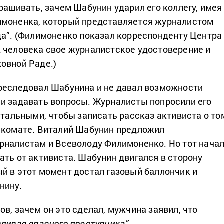
рашивать, зачем Шабунин ударил его коллегу, имея
имоненка, который представляется журналистом
да”. (Филимоненко показал корреспонденту Центра
 человека свое журналистское удостоверение и
овной Раде.)
реследовал Шабунина и не давал возможности
и задавать вопросы. Журналисты попросили его
стальными, чтобы записать рассказ активиста о то
нкомате. Виталий Шабунин предложил
рналистам и Всеволоду Филимоненко. Но тот нача
ать от активиста. Шабунин двигался в сторону
й в этот момент достал газовый баллончик и
нину.
в, зачем он это сделал, мужчина заявил, что
вливая опасного преступника”
.