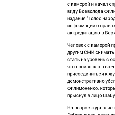
с камерой и начал сп
виду Всеволода Фил
издания “Голос наро
информации о правах
аккредитацию в Верх
Человек с камерой п
другим СМИ снимать 
стать на уровень с о
что произошло в вое
присоединиться к жу
демонстративно убег
Филимоненко, которы
прыснул в лицо Шабу
На вопрос журналисто
“оборонялся, остана