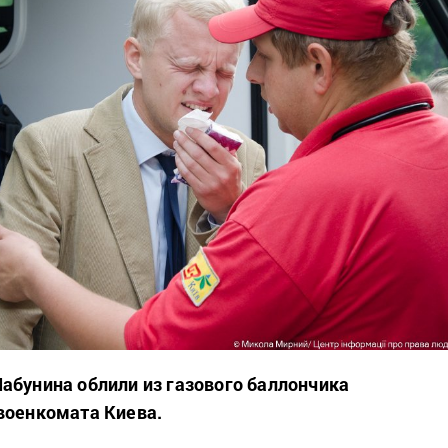
абунина облили из газового баллончика
военкомата Киева.