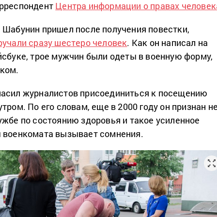
орреспондент
Центра информации о правах человек
 Шабунин пришел после получения повестки,
ручали сразу шестеро человек
. Как он написал на
йсбуке, трое мужчин были одеты в военную форму,
ком.
ласил журналистов присоединиться к посещению
тром. По его словам, еще в 2000 году он признан н
ужбе по состоянию здоровья и такое усиленное
ы военкомата вызывает сомнения.