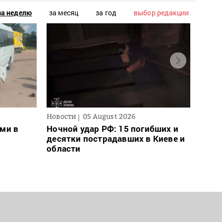
за неделю
за месяц
за год
выбор редакции
Новости
05 August 2026
Новос
ми в
Ночной удар РФ: 15 погибших и
Для 
десятки пострадавших в Киеве и
ввел
области
може
– пр