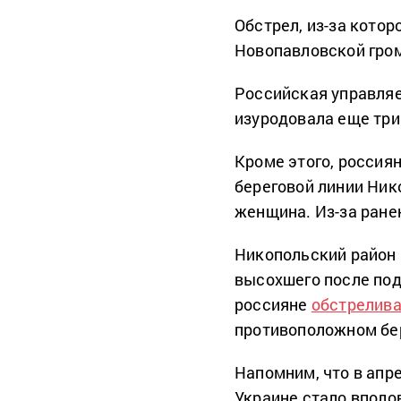
Обстрел, из-за котор
Новопавловской гро
Российская управляе
изуродовала еще три
Кроме этого, россиян
береговой линии Ник
женщина. Из-за ране
Никопольский район 
высохшего после по
россияне
обстрелив
противоположном бер
Напомним, что в апре
Украине стало вполо