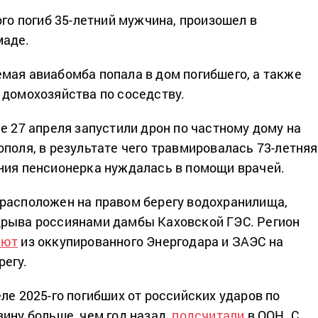
ого погиб 35-летний мужчина, произошел в
маде.
мая авиабомба попала в дом погибшего, а также
 домохозяйства по соседству.
е 27 апреля запустили дрон по частному дому на
ополя, в результате чего травмировалась 73-летняя
ния пенсионерка нуждалась в помощи врачей.
расположен на правом берегу водохранилища,
дрыва россиянами дамбы Каховской ГЭС. Регион
ают
из оккупированного Энергодара и ЗАЭС на
егу.
ле 2025-го погибших от российских ударов по
вину больше, чем год назад,
подсчитали
в ООН. С