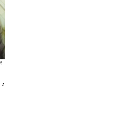
25
 и
е