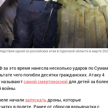
едствия одной из российских атак в Одесской области в марте 20
Ф за это время нанесла несколько ударов по Сумам
льтате чего погибли десятки гражданских. Атаку 4
ог называют
самой смертоносной
для детей за боле
й войны.
реле начали
запускать
дроны, которые
атку в полете. Ранее от сбросов взрывчатки с