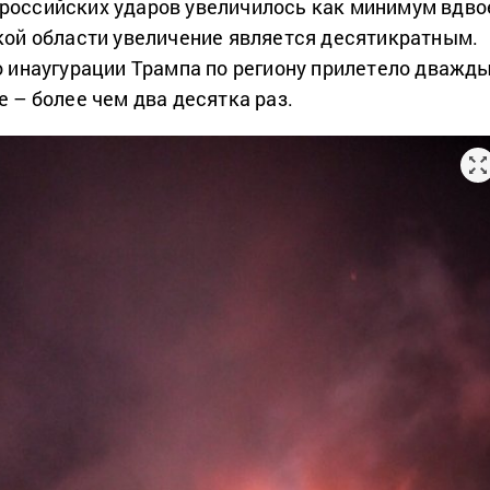
российских ударов увеличилось как минимум вдво
ской области увеличение является десятикратным.
о инаугурации Трампа по региону прилетело дважды
е – более чем два десятка раз.