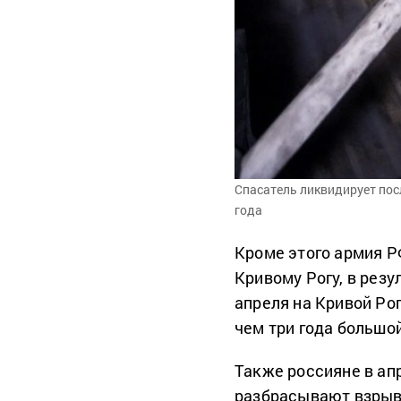
Спасатель ликвидирует посл
года
Кроме этого армия Р
Кривому Рогу, в резу
апреля на Кривой Р
чем три года большо
Также россияне в ап
разбрасывают взрывч