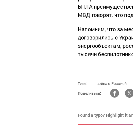
БПЛА преимуществе
МВД говорят, что под
Напомним, что за мес
договорились с Украи
энергообъектам, ро
тысячи беспилотнико
Теги:
война с Россией
Поделиться:
Found a typo? Highlight it a