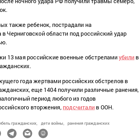
после ночного удара РФ получили травмы семеро,
ок.
рых также ребенок, пострадали на
 а в Черниговской области под российский удар
ью.
тки 13 мая российские военные обстрелами
убили
в
ражданских.
кущего года жертвами российских обстрелов в
ражданских, еще 1404 получили различные ранения,
налогичный период любого из годов
оссийского вторжения,
подсчитали
в ООН.
ибель гражданских,
дети войны,
ранения гражданских