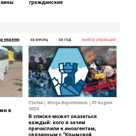
раины
гражданские
за неделю
за месяц
за год
выбор редакции
Статьи
Игорь Воротников
07 August
Новос
2026
ми в
Для 
В списке может оказаться
ввел
каждый: кого и зачем
може
причислили к иноагентам,
– пр
связанным с “Крымской