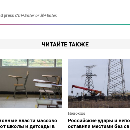
nd press
Ctrl+Enter or ⌘+Enter.
ЧИТАЙТЕ ТАКЖЕ
Новости
ионные власти массово
Российские удары и неп
ют школы и детсады в
оставили местами без св