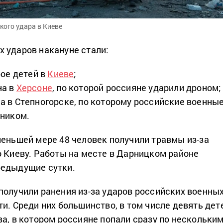
кого удара в Киеве
 ударов накануне стали:
рое детей в
Киеве
;
на в
Херсоне
, по которой россияне ударили дроном;
 в Степногорске, по которому российские военны
тником.
меньшей мере 48 человек получили травмы из-за
о Киеву. Работы на месте в Дарницком районе
редыдущие сутки.
получили ранения из-за ударов российских военны
и. Среди них большинство, в том числе девять дет
ва, в котором россияне попали сразу по нескольки