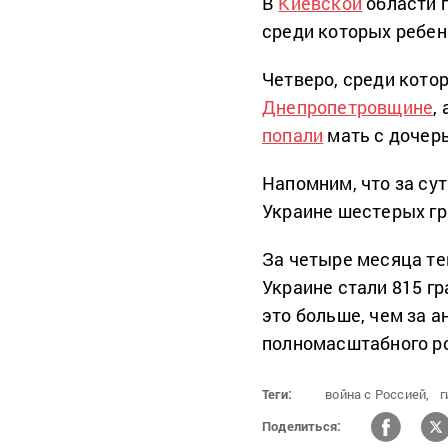
В
Киевской
области 
среди которых ребен
Четверо, среди кото
Днепропетровщине
,
попали
мать с дочер
Напомним, что за су
Украине шестерых г
За четыре месяца те
Украине стали 815 г
это больше, чем за а
полномасштабного р
Теги:
война с Россией,
г
Поделиться: