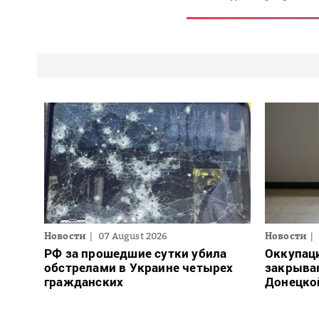
Новости
07 August 2026
Новости
РФ за прошедшие сутки убила
Оккупац
обстрелами в Украине четырех
закрыва
гражданских
Донецко