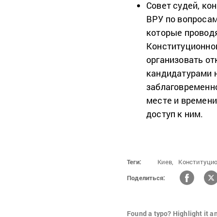
Совет судей, ко
ВРУ по вопросам
которые проводя
Конституционног
организовать о
кандидатурами н
заблаговременн
месте и времени
доступ к ним.
Теги:
Киев,
Конституцио
Поделиться:
Found a typo? Highlight it a