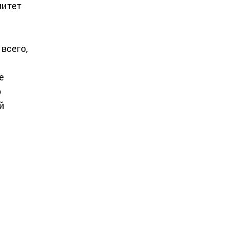
митет
всего,
е
о
й