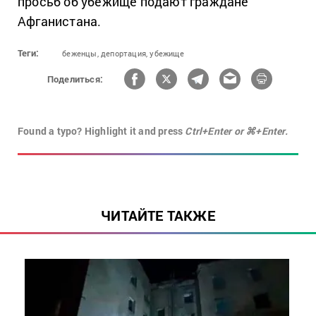
просьб об убежище подают граждане
Афганистана.
Теги:
беженцы,
депортация,
убежище
Поделиться:
Found a typo? Highlight it and press
Ctrl+Enter or ⌘+Enter.
ЧИТАЙТЕ ТАКЖЕ