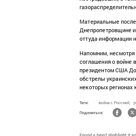
газораспределительн
Материальные после
Днепропетровщине и 
оттуда информации н
Напомним, несмотря 
соглашения о войне 
президентом США До
обстрелы украинских
некоторых регионах 
Теги:
война с Россией,
р
Поделиться:
Found a typo? Highlight it a