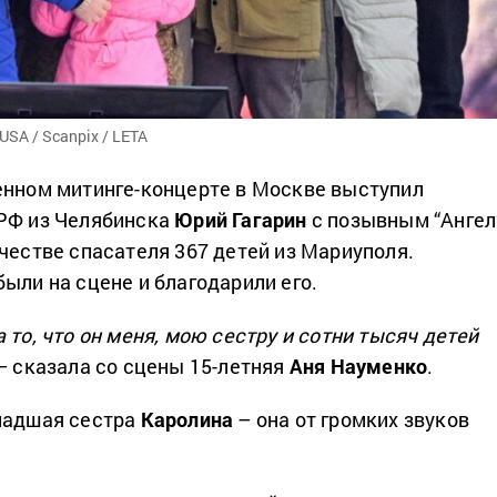
USA / Scanpix / LETA
енном митинге-концерте в Москве выступил
 РФ из Челябинска
Юрий Гагарин
с позывным “Ангел
ачестве спасателя 367 детей из Мариуполя.
ыли на сцене и благодарили его.
 то, что он меня, мою сестру и сотни тысяч детей
– сказала со сцены 15-летняя
Аня Науменко
.
ладшая сестра
Каролина
– она от громких звуков