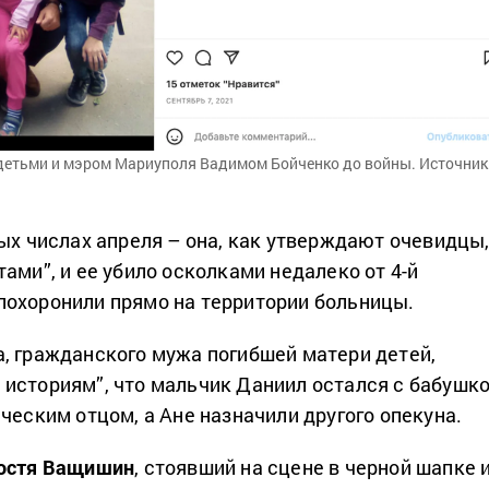
детьми и мэром Мариуполя Вадимом Бойченко до войны. Источник
вых числах апреля – она, как утверждают очевидцы
ами”, и ее убило осколками недалеко от 4-й
охоронили прямо на территории больницы.
, гражданского мужа погибшей матери детей,
историям”, что мальчик Даниил остался с бабушко
ческим отцом, а Ане назначили другого опекуна.
остя Ващишин
, стоявший на сцене в черной шапке 