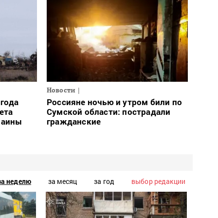
Новости
огода
Россияне ночью и утром били по
ета
Сумской области: пострадали
раины
гражданские
за неделю
за месяц
за год
выбор редакции