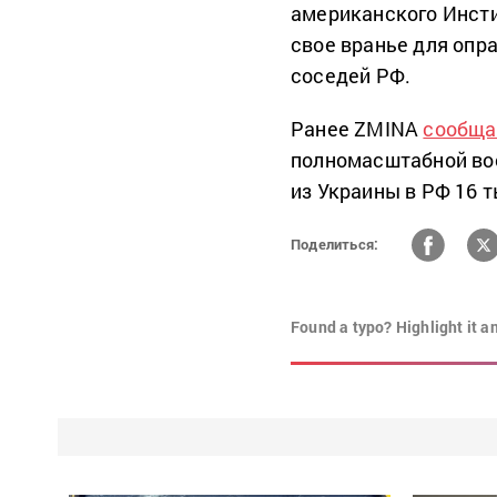
американского Инсти
свое вранье для опр
соседей РФ.
Ранее ZMINA
сообща
полномасштабной во
из Украины в РФ 16 т
Поделиться:
Found a typo? Highlight it a