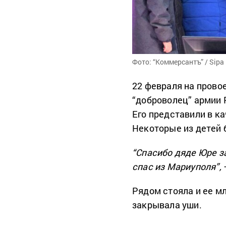
Фото: “Коммерсантъ” / Sipa 
22 февраля на прово
“доброволец” армии
Его представили в к
Некоторые из детей б
“Спасибо дяде Юре за
спас из Мариуполя”,
Рядом стояла и ее м
закрывала уши.