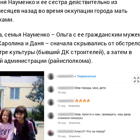
Аня Науменко и ее сестра действительно из
есяцев назад во время оккупации города мать
ками.
а, семья Науменко – Ольга с ее гражданским муже
 Каролина и Даня – сначала скрывались от обстрел
ре культуры (бывший ДК строителей), а затем в
й администрации (райисполкома).