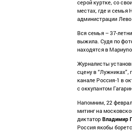
серой куртке, со сво
местах, где и семья 
администрации Лево
Вся семья – 37-летни
выжила. Судя по фот
находятся в Мариупо
Журналисты установи
сцену в “Лужниках”,
канале Россия-1 в ок
с оккупантом Гагари
Напомним, 22 февра
митинг на московско
диктатор
Владимир 
Россия якобы боретс