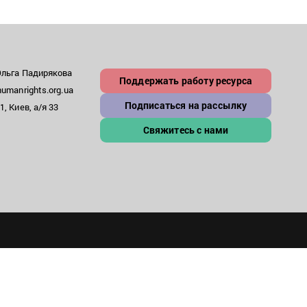
Ольга Падирякова
Поддержать работу ресурса
umanrights.org.ua
Подписаться на рассылку
, Киев, а/я 33
Свяжитесь с нами