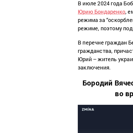
В июле 2024 года Бо
Юрию Бондаренко
, 
режима за “оскорбле
режиме, поэтому по
В перечне граждан Б
гражданства, причас
Юрий – житель украи
заключения.
Бородий Вячес
во в