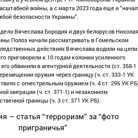
асштабной войны, а с марта 2023 года еще и “начал
жбой безопасности Украины”.
а дело Вячеслава Бородия и двух белорусов Никола
ины Полоз начали рассматривать в Гомельском
следственных действиях Вячеслава водили на цепи
его приговорили к 10 годам колонии усиленного
го обвинили в агентурной деятельности (ст. 358-1
еремещении оружия через границу (ч. ст. 333-1 УК
твиях с огнестрельным оружием (ч. 4 ст. 295 УК РБ)
ой миграции (ч. ст. 371-1) и незаконном
твенной границы (ч. 3 ст. 371 УК РБ).
ия – статья “терроризм” за “фото
приграничья”