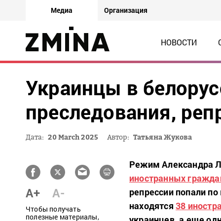
Медиа
Организация
НОВОСТИ
Украинцы в белорус
преследования, реп
Дата:
20 March 2025
Автор:
Татьяна Жукова
Режим Александра Лу
иностранных гражда
A+
A-
репрессии попали по
находятся
38 иностр
Чтобы получать
полезные материалы,
украинцев, а еще од