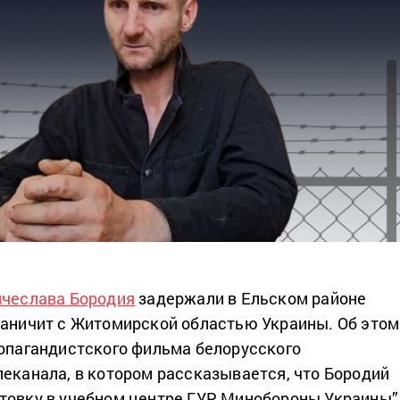
чеслава Бородия
задержали в Ельском районе
раничит с Житомирской областью Украины. Об этом
ропагандистского фильма белорусского
леканала, в котором рассказывается, что Бородий
товку в учебном центре ГУР Минобороны Украины”