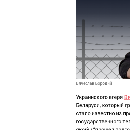
Вячеслав Бородий
Украинского егеря
Вя
Беларуси, который г
стало известно из п
государственного те
якобы “прошел подго