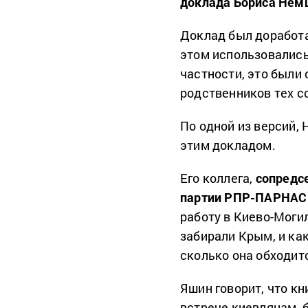
доклада Бориса Немц
Доклад был доработа
этом использовались
частности, это были
родственников тех с
По одной из версий, 
этим докладом.
Его коллега,
сопредсе
партии РПР-ПАРНАС
работу в Киево-Могил
забирали Крым, и как
сколько она обходит
Яшин говорит, что кн
встрече киевлянам, б