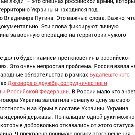
е люди” – это спецназ российской армии, котор
территорию Украины и находился под
 Владимира Путина. Это важные слова. Важно, чт
документально. Эти слова фиксируют личную
ина за военную операцию на территории чужого
 долго будет камнем преткновения в российско-
ях. Это очень непростая проблема. Россия взяла н
ародные обязательства в рамках
Будапештского
ках
Договора о дружбе, сотрудничестве и
ы и Российской Федерации
. В России мало кто знает
договора Украина заплатила немалую цену за свою
остность и за Крым в составе Украины. Украина
са ядерной державы. По пальцам одной руки можно
 которые добровольно отказались от этого статуса
раина. Я прекрасно понимаю логику этого решения.