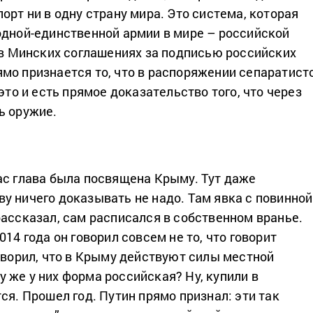
орт ни в одну страну мира. Это система, которая
одной-единственной армии в мире – российской
о в Минских соглашениях за подписью российских
мо признается то, что в распоряжении сепаратист
 это и есть прямое доказательство того, что через
ь оружие.
ас глава была посвящена Крыму. Тут даже
у ничего доказывать не надо. Там явка с повинной
рассказал, сам расписался в собственном вранье.
014 года он говорил совсем не то, что говорит
говорил, что в Крыму действуют силы местной
 же у них форма российская? Ну, купили в
ся. Прошел год. Путин прямо признал: эти так