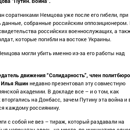
ова “Путин. Война”.
н соратниками Немцова уже после его гибели, при
 данные, собранные российским оппозиционером.
 свидетельства российских военнослужащих, а так
олдат, которые погибли на востоке Украины.
Немцова могли убить именно из-за его работы над
датель движения “Солидарность”, член политбюр
 Илья Яшин
недавно презентовал эту совместную
янской академии. В докладе все – и о том, как
 вторгались на Донбасс, зачем Путину эта война и 
ся каждому россиянину.
иги с собой не вез – тираж, который раздавали на
ыл напечатан здесь, на месте, по инициативе одно