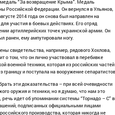
 медаль “За возвращение Крыма”. Медаль
ы Российской Федерации. Он вернулся в Ульянов,
августе 2014 года он снова был направлен на
для участия в боевых действиях. Его отряд
ении артиллерийских точек украинской армии. Он
ыл ранен, ему ампутировали ногу.
ены свидетельства, например, рядового Хохлова,
т о том, что он лично участвовал в перебивке
ой военной техники, которая из российских частей
з границу и поступала на вооружение сепаратистов
обрать эти доказательства – при всей очевидности
ого оружия и техники, но я думаю, что нам это
, речь идет об упоминании системы “Торнадо – С” в
лашений, подписанных официальными лицами
 российского производства, которая никогда не