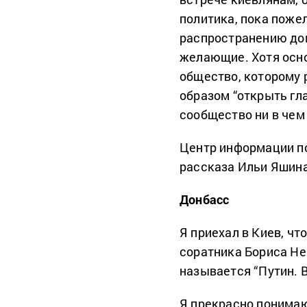
политика, пока поже
распространению до
желающие. Хотя осно
общество, которому
образом “открыть гла
сообщество ни в чем 
Центр информации п
рассказа Ильи Яшина
Донбасс
Я приехал в Киев, чт
соратника Бориса Не
называется “Путин. 
Я прекрасно понимаю,