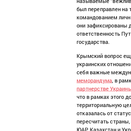
называемые “вежливы
был переправлен на 
командованием лично
они зафиксированы 
ответственность Пут
государства.
Крымский вопрос еще
украинских отношени
себя важные междун
меморандума
, в рам
партнерстве Украин
что в рамках этого 
территориальную цел
отказалась от стату
пересчитать страны,
ЮАР, Казахстан и Ук