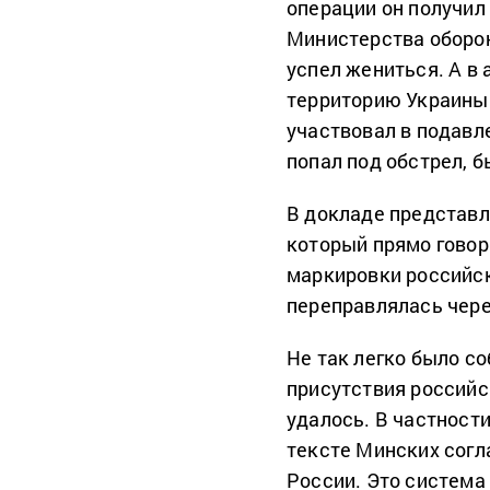
операции он получил
Министерства оборон
успел жениться. А в 
территорию Украины 
участвовал в подавл
попал под обстрел, б
В докладе представл
который прямо говори
маркировки российск
переправлялась чере
Не так легко было с
присутствия российск
удалось. В частности
тексте Минских сог
России. Это система