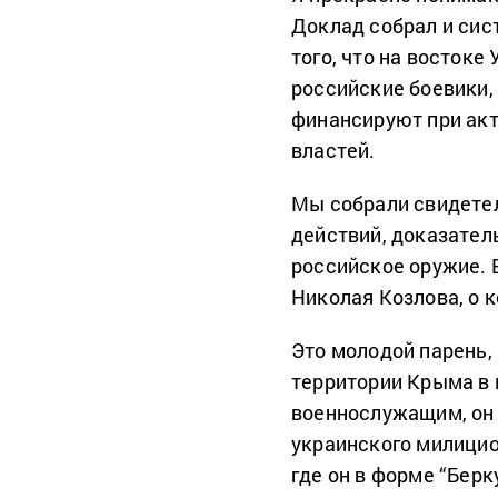
Доклад собрал и си
того, что на востоке
российские боевики,
финансируют при ак
властей.
Мы собрали свидете
действий, доказатель
российское оружие. 
Николая Козлова, о к
Это молодой парень,
территории Крыма в 
военнослужащим, он 
украинского милицио
где он в форме “Бер