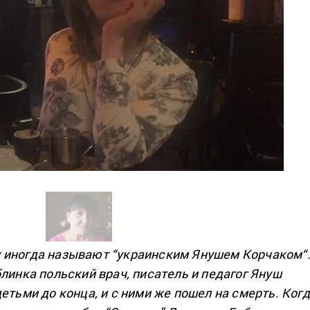
у
иногда
называют
“украинским
Янушем Корчаком
“
блинка
польский
врач
,
писатель
и
педагог
Януш
детьми до
конца
, и с ними
же
пошел на смерть
.
Когд