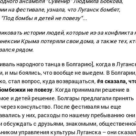
одного
ансамбля
“Сувенир”
Людмила
Бобкова
,
рии
на фестивале
,
узнала
,
что
Луганск
бомбят
,
 “Под
бомбы
я
детей не
повезу
“
.
..
иковать истории людей, которые из-за конфликта 
нексии Крыма потеряли свои дома, а также тех, кт
зался рядом.
валь народного танца в Болгарию], когда в Луганс
, и мы боялись, что вообще не выедем. В Болгарии
ко, стал вопрос, куда возвращаться,
#я сказала, чт
 бомбежки не повезу
. Когда принимали решение в
 мое и детей решение. Болгары предлагали принять
ь через консульство. После фестиваля мы еще
авались у них, расходы по нашему пребыванию они
ли обсуждать с друзьями, знакомыми, общественно
ьником управления культуры Луганска – они сказал