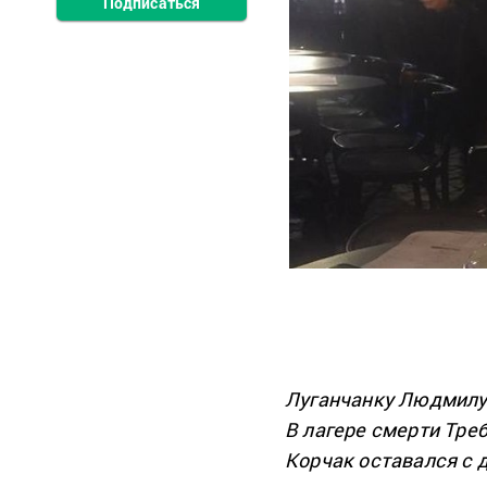
Подписаться
Луганчанку
Людмил
В
лагере
смерти
Тре
Корчак
оставался
с 