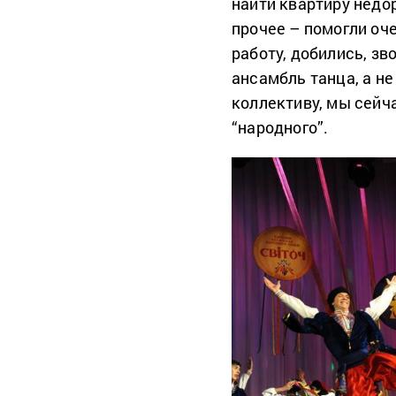
найти квартиру недор
прочее – помогли оч
работу, добились, зв
ансамбль танца, а не
коллективу, мы сейч
“народного”.