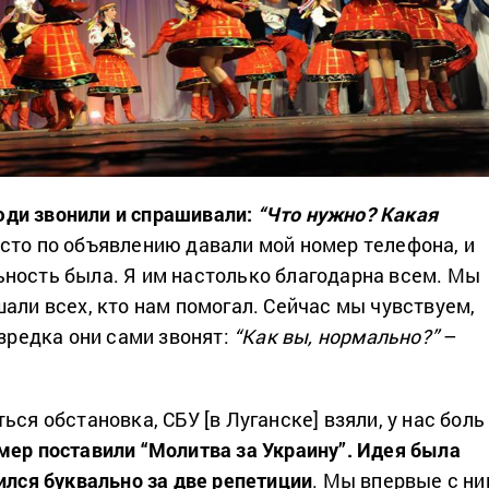
ди звонили и спрашивали:
“Что нужно? Какая
осто по объявлению давали мой номер телефона, и
ность была. Я им настолько благодарна всем. Мы
али всех, кто нам помогал. Сейчас мы чувствуем,
Изредка они сами звонят:
“Как вы, нормально?”
–
ься обстановка, СБУ [в Луганске] взяли, у нас боль
ер поставили “Молитва за Украину”. Идея была
ился буквально за две репетиции
. Мы впервые с н