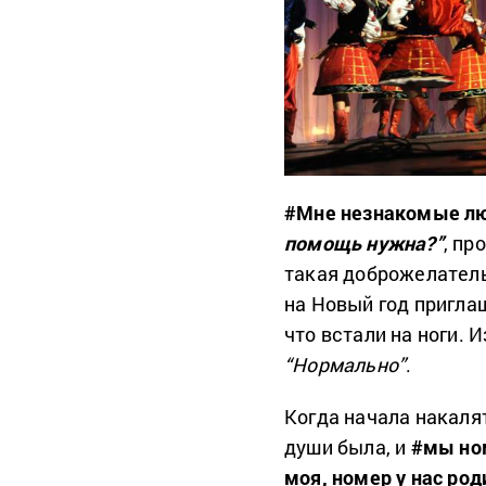
#Мне незнакомые лю
помощь нужна?”
, пр
такая доброжелатель
на Новый год приглаш
что встали на ноги. 
“Нормально”
.
Когда начала накалят
души была, и
#мы ном
моя, номер у нас род