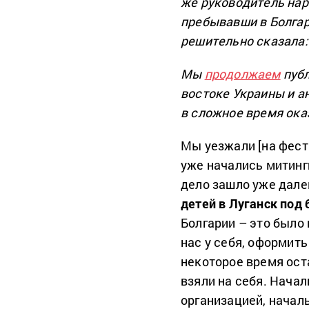
же
руководитель
нар
пребывавши
в
Болга
решительно
сказала:
Мы
продолжаем
публ
востоке Украины и ан
в сложное время ока
Мы уезжали [на фести
уже начались митинги
дело зашло уже дале
детей в Луганск под
Болгарии – это было
нас у себя, оформит
некоторое время ост
взяли на себя. Нача
организацией, начал