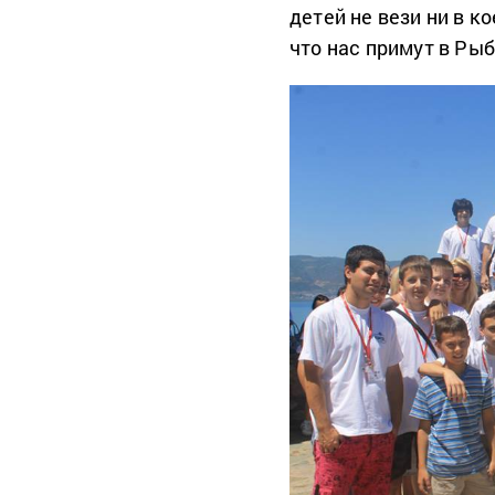
детей не вези ни в к
что нас примут в Ры