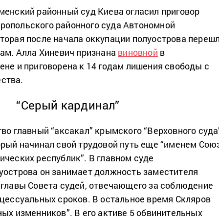
менский районный суд Киева огласил приговор
ропольского районного суда Автономной
торая после начала оккупации полуострова переш
там. Алла Хиневич признана
виновной
в
ене и приговорена к 14 годам лишения свободы с
ства.
“Серый кардинал”
тво главный “аксакал” крымского “Верховного суда
орый начинал свой трудовой путь еще “именем Сою
ических республик”. В главном суде
уострова он занимает должность заместителя
 главы Совета судей, отвечающего за соблюдение
оцессуальных сроков. В остальное время Скляров
ных изменников”. В его активе 5 обвинительных