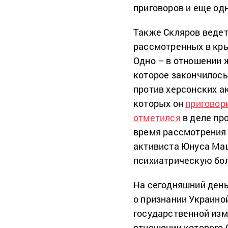
приговоров и еще од
Также Скляров ведет
рассмотренных в кры
Одно – в отношении 
которое закончилось
против херсонских а
которых он
приговор
отметился
в деле пр
время рассмотрения
активиста Юнуса Маш
психиатрическую бо
На сегодняшний день
о признании Украино
государственной изме
отношении которого 