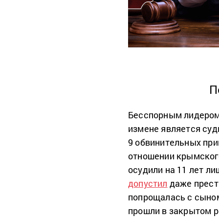
П
Бесспорным лидером 
измене является суд
9 обвинительных при
отношении крымского
осудили на 11 лет л
допустил
даже преста
попрощалась с сыном
прошли в закрытом р