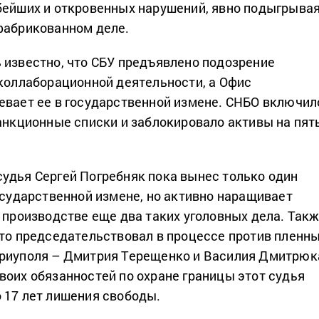
бейших и откровенных нарушений, явно подыгрыва
фабрикованном деле.
 известно, что СБУ предъявлено подозрение
 коллаборационной деятельности, а Офис
евает ее в государственной измене. СНБО включил
санкционные списки и заблокировало активы на пят
удья Сергей Погребняк пока вынес только один
государственной измене, но активно наращивает
о производстве еще два таких уголовных дела. Так
что председательствовал в процессе против пленн
ариуполя – Дмитрия Терещенко и Василия Дмитрюк
воих обязанностей по охране границы этот судья
 17 лет лишения свободы.