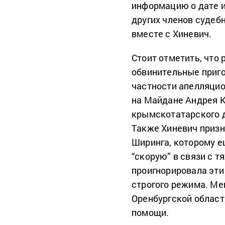
информацию о дате и
других членов судеб
вместе с Хиневич.
Стоит отметить, что
обвинительные приго
частности апелляцио
на Майдане Андрея 
крымскотатарского 
Также Хиневич приз
Ширинга, которому е
“скорую” в связи с 
проигнорировала эти 
строгого режима. Ме
Оренбургской област
помощи.