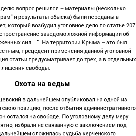
еделю вопрос решился – материалы (несколько
грам” и результаты обыска) были переданы в
т, который возбудил уголовное дело по статье 207
аспространение заведомо ложной информации об
женных сил…”. На территории Крыма – это был
естным, прецедент применения данной уголовной
ция статьи предусматривает до трех, а в отдельны
ет лишения свободы.
Охота на ведьм
нцевский в дальнейшем опубликовал на одной из
 свою позицию, после отбытия административного
 он остался на свободе. По уголовному делу меру
оятно, избрали не связанную с заключением под
в дальнейшем сложилась судьба керченского