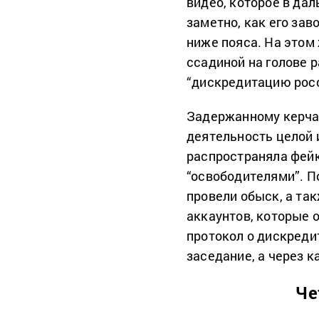
видео, которое в да
заметно, как его зав
ниже пояса. На этом
ссадиной на голове 
“дискредитацию рос
Задержанному керчан
деятельность целой 
распространяла фейк
“освободителями”. По
провели обыск, а та
аккаунтов, которые о
протокол о дискреди
заседание, а через 
Че