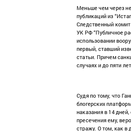
Меньше чем через н
публикаций из “Иста
Следственный комите
УК РФ “Публичное р
использовании воору
первый, ставший изв
статьи. Причем санк
случаях и до пяти л
Судя по тому, что Га
блогерских платформ
наказания в 14 дней,
пресечения ему, вер
стражу. О том, как 