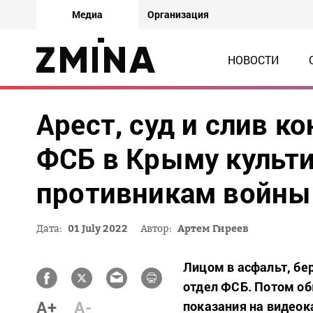
Медиа
Организация
НОВОСТИ
Арест, суд и слив к
ФСБ в Крыму культи
противникам войны
Дата:
01 July 2022
Автор:
Артем Гиреев
Лицом в асфальт, бер
отдел ФСБ. Потом об
A+
A-
показания на видеок