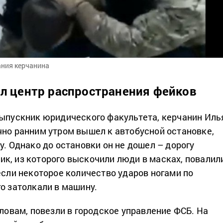
ания керчанина
л центр распространения фейков
ыпускник юридического факультета, керчанин Иль
чно ранним утром вышел к автобусной остановке,
у. Однако до остановки он не дошел – дорогу
к, из которого выскочили люди в масках, повалил
если некоторое количество ударов ногами по
го затолкали в машину.
словам, повезли в городское управление ФСБ. На