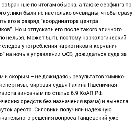
, собранные по итогам обыска, а также серфинга по
го улики были не настолько очевидны, чтобы сразу
ть его в разряд “координатора центра
ов”. Но и отпускать его после такого эпичного
о нельзя. Может быть поэтому наркологический
е следов употребления наркотиков и керчанин
о” на ночь в управлении ФСБ, дожидаться суда за
м и скорым – не дожидаясь результатов химико-
кспертизы, мировая судья Галина Пшеничная
ивиста виновным по статье 6.9 КоАП РФ
ических средств без назначения врача) и вынесла
 суток ареста. Силовики получили надежную
ончательного решения вопроса Ганцевский уже