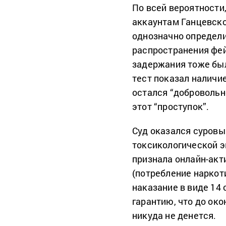
По всей вероятности
аккаунтам Ганцевско
однозначно определи
распространения фейк
задержания тоже был
тест показал наличи
остался “добровольн
этот “проступок”.
Суд оказался суровы
токсикологической э
признала онлайн-акт
(потребление наркот
наказание в виде 14
гарантию, что до ок
никуда не денется.