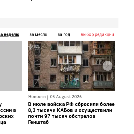
за неделю
за месяц
за год
выбор редакции
Новости
05 August 2026
Новос
у
В июле войска РФ сбросили более
Для 
ссии в
8,3 тысячи КАБов и осуществили
ввел
рских
почти 97 тысяч обстрелов —
може
ца
Генштаб
– пр