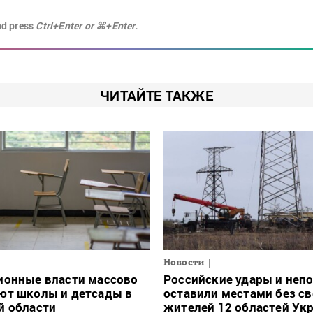
nd press
Ctrl+Enter or ⌘+Enter.
ЧИТАЙТЕ ТАКЖЕ
Новости
ионные власти массово
Российские удары и неп
ют школы и детсады в
оставили местами без св
й области
жителей 12 областей Ук