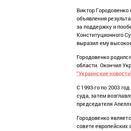
Виктор Городовенко 
объявления результа
за поддержку и пооб
Конституционного Су
выразил ему высокое
Городовенко родился
области. Окончил У
“Украинские новости
С 1993-го по 2003 го
суда, затем возглавл
председателя Апелля
Городовенко являет
совете европейских 