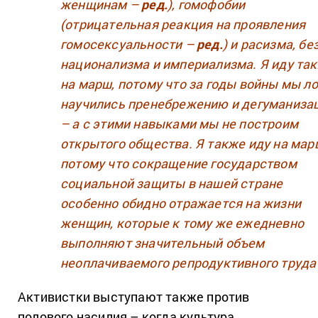
женщинам –
ред.
), гомофобии
(отрицательная реакция на проявления
гомосексуальности –
ред.
) и расизма, бе
национализма и империализма. Я иду та
на марш, потому что за годы войны мы л
научились пренебрежению и дегуманизац
– а с этими навыками мы не построим
открытого общества. Я также иду на мар
потому что сокращение государством
социальной защиты в нашей стране
особенно обидно отражается на жизни
женщин, которые к тому же ежедневно
выполняют значительный объем
неоплачиваемого репродуктивного труда
Активистки выступают также против
полового насилия – когда культура