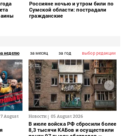
огода
Россияне ночью и утром били по
ета
Сумской области: пострадали
раины
гражданские
за неделю
за месяц
за год
выбор редакции
07 August
Новости
05 August 2026
Новос
В июле войска РФ сбросили более
Ночн
ся
8,3 тысячи КАБов и осуществили
деся
почти 97 тысяч обстрелов —
обла