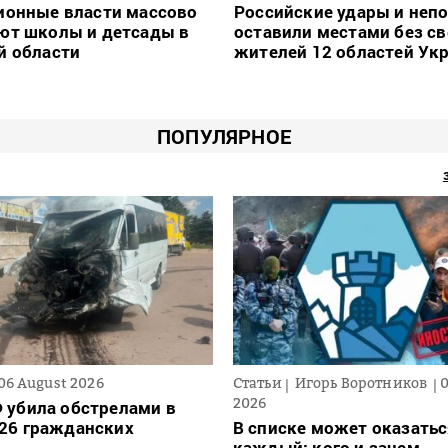
ионные власти массово
Российские удары и неп
ют школы и детсады в
оставили местами без св
й области
жителей 12 областей Ук
ПОПУЛЯРНОЕ
06 August 2026
Статьи
Игорь Воротников
2026
 убила обстрелами в
26 гражданских
В списке может оказать
каждый: кого и зачем