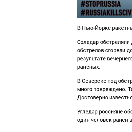
В Нью-Йорке ракетны
Соледар обстреляли 
обстрелов сгорели д
результате вечернег
раненых.
В Северске под обст
много повреждено. Т
Достоверно известно 
Угледар россияне об
один человек ранен 