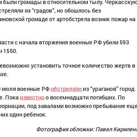
ем были громады в относительном тылу. Черкасску
треляли из “градов”, но обошлось без
иновской громаде от артобстрела возник пожар на
ласти с начала вторжения военные РФ убили 593
и 1550.
евозможно установить точное количество жертв в
хе.
9 июля военные РФ
обстреляли
из “ураганов” город
е. Пока
известно
о восемнадцати погибших. По
формации, под завалами возможно пребывание ещ
 них один ребенок.
Фотография обложки: Павел Кирилен