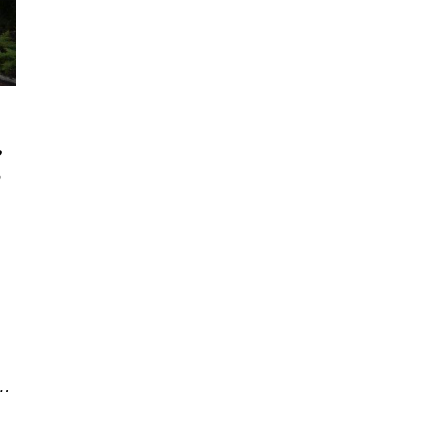
ь
е
ь…