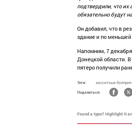
подтвердили, что их 
обязательно будут н
Он добавил, что в р
здание и по меньшей
Напомним, 7 декабр
Донецкой области. В
пятеро получили ран
Теги:
кассетные боеприп
Поделиться:
Found a typo? Highlight it a