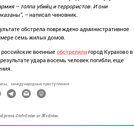
армия – толпа убийц и террористов. И они
аказаны”,
– написал чиновник.
езультате обстрела повреждено административное
 мере семь жилых домов.
я российские военные
обстреляли
город Курахово в
 результате удара восемь человек погибли, еще
ения.
асы,
международные преступления
nd press
Ctrl+Enter or ⌘+Enter.