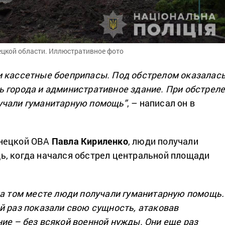
ецкой области. Иллюстративное фото
 кассетные боеприпасы. Под обстрелом оказалас
 города и административное здание. При обстрел
учали гуманитарную помощь”
, – написал он в
нецкой ОВА
Павла Кириленко
, люди получали
, когда начался обстрел центральной площади
на том месте люди получали гуманитарную помощ
й раз показали свою сущность, атаковав
ие – без всякой военной нужды. Они еще раз