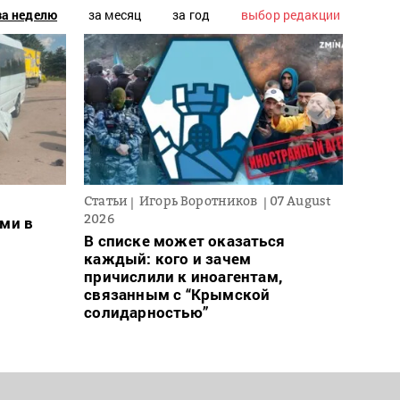
за неделю
за месяц
за год
выбор редакции
Статьи
Игорь Воротников
07 August
Новос
2026
ми в
Ночн
В списке может оказаться
деся
каждый: кого и зачем
обла
причислили к иноагентам,
связанным с “Крымской
солидарностью”