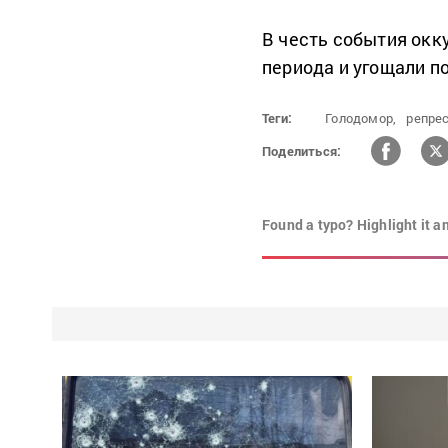
В честь события окк
периода и угощали п
Теги:
Голодомор,
репре
Поделиться:
Found a typo? Highlight it a