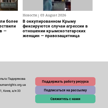
Новости
03 August 2026
Новос
ли более
В оккупированном Крыму
Для 
ществили
фиксируются случаи агрессии в
ввел
в —
отношении крымскотатарских
може
женщин — правозащитница
– пр
Ольга Падирякова
Поддержать работу ресурса
umanrights.org.ua
Подписаться на рассылку
, Киев, а/я 33
Свяжитесь с нами