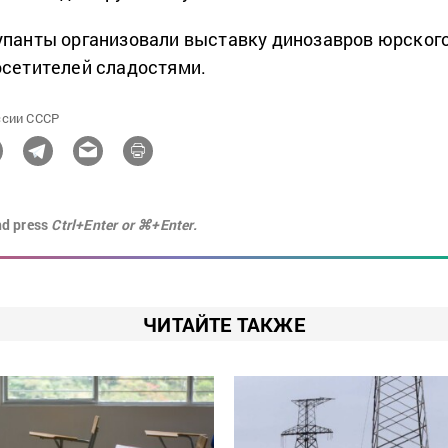
упанты организовали выставку динозавров юрског
осетителей сладостями.
ссии СССР
nd press
Ctrl+Enter or ⌘+Enter.
ЧИТАЙТЕ ТАКЖЕ