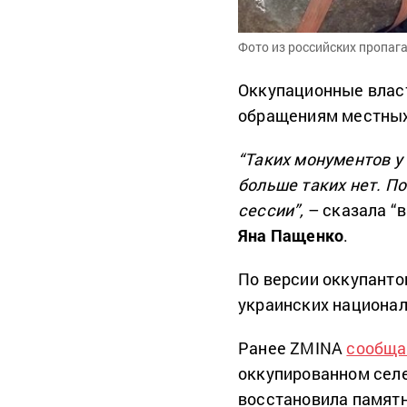
Фото из российских пропаг
Оккупационные власт
обращениям местных
“Таких монументов у 
больше таких нет. П
сессии”,
– сказала “
Яна Пащенко
.
По версии оккупанто
украинских национал
Ранее ZMINA
сообща
оккупированном селе
восстановила памят