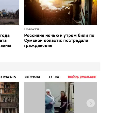
Новости
огода
Россияне ночью и утром били по
ета
Сумской области: пострадали
раины
гражданские
за неделю
за месяц
за год
выбор редакции