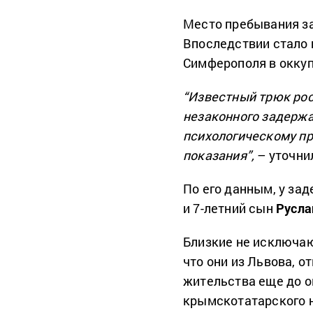
Место пребывания з
Впоследствии стало 
Симферополя в окку
“Известный трюк рос
незаконного задержа
психологическому пр
показания”,
– уточни
По его данным, у за
и 7-летний сын
Русла
Близкие не исключаю
что они из Львова, о
жительства еще до о
крымскотатарского 