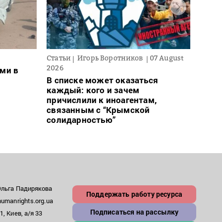
Статьи
Игорь Воротников
07 August
Новос
2026
ми в
Ночн
В списке может оказаться
деся
каждый: кого и зачем
обла
причислили к иноагентам,
связанным с “Крымской
солидарностью”
Ольга Падирякова
Поддержать работу ресурса
umanrights.org.ua
Подписаться на рассылку
, Киев, а/я 33