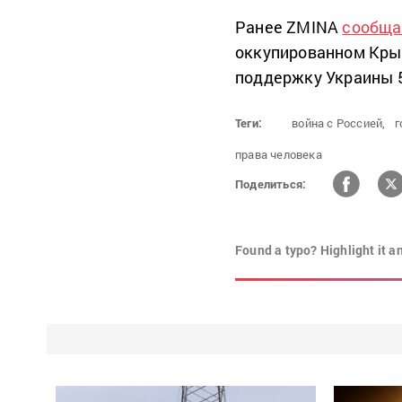
Ранее ZMINA
сообща
оккупированном Кры
поддержку Украины 5
Теги:
война с Россией,
г
права человека
Поделиться:
Found a typo? Highlight it a