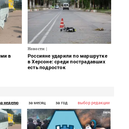
Новости
ами в
Россияне ударили по маршрутке
в Херсоне: среди пострадавших
есть подросток
за неделю
за месяц
за год
выбор редакции