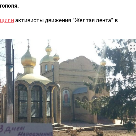
тополя.
бщили
активисты движения “Желтая лента” в