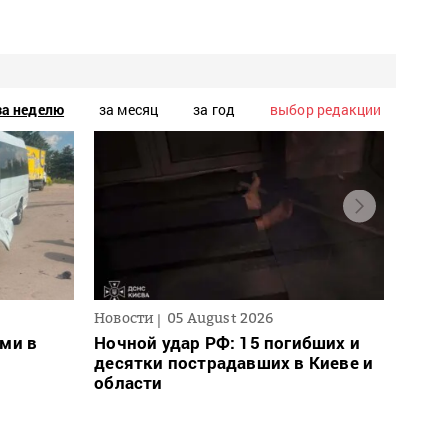
за неделю
за месяц
за год
выбор редакции
Новости
05 August 2026
Новос
ми в
Ночной удар РФ: 15 погибших и
Для 
десятки пострадавших в Киеве и
ввел
области
може
– пр