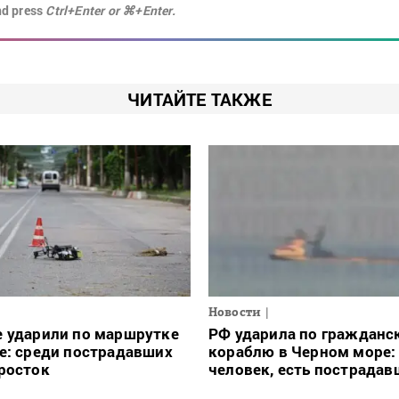
nd press
Ctrl+Enter or ⌘+Enter.
ЧИТАЙТЕ ТАКЖЕ
Новости
е ударили по маршрутке
РФ ударила по гражданс
е: среди пострадавших
кораблю в Черном море:
росток
человек, есть пострадав