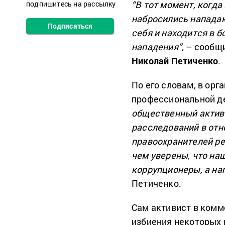
“В тот момент, когда
подпишитесь на рассылку
набросились нападаю
Подписаться
себя и находится в 
нападения”,
– сообщи
Николай Петиченко
.
По его словам, в ор
профессиональной д
общественный активи
расследований в от
правоохранителей ре
чем уверены, что на
коррупционеры, а на
Петиченко.
Сам активист в комм
избиения некоторых 