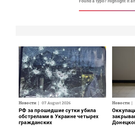
Found a typo? Highlight it a
Новости
07 August 2026
Новости
РФ за прошедшие сутки убила
Оккупац
обстрелами в Украине четырех
закрыва
гражданских
Донецко