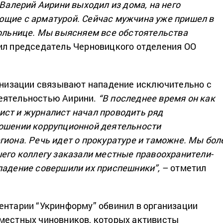
 Валерий Аирини выходил из дома, на него
щие с арматурой. Сейчас мужчина уже пришел в
больнице. Мы выясняем все обстоятельства
л председатель Черновицкого отделения ОО
ганизации связывают нападение исключительно с
еятельностью Аирини.
“В последнее время он как
ст и журналист начал проводить ряд
ношении коррупционной деятельности
гиона. Речь идет о прокуратуре и таможне. Мы бол
шего коллегу заказали местные правоохранители-
падение совершили их приспешники”,
– отметил
ентарии “Укринформу” обвинил в организации
местных чиновников, которых активисты