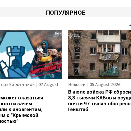
ПОПУЛЯРНОЕ
горь Воротников
07 August
Новости
05 August 2026
В июле войска РФ сброси
 может оказаться
8,3 тысячи КАБов и осу
кого и зачем
почти 97 тысяч обстрело
ли к иноагентам,
Генштаб
ым с “Крымской
ностью”