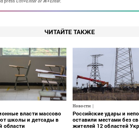
nd press
Ctrl+Enter or ⌘+Enter.
ЧИТАЙТЕ ТАКЖЕ
Новости
ионные власти массово
Российские удары и неп
ют школы и детсады в
оставили местами без св
й области
жителей 12 областей Ук