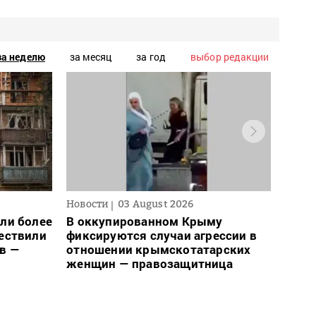
за неделю
за месяц
за год
выбор редакции
Новости
03 August 2026
Новос
ли более
В оккупированном Крыму
Для 
ществили
фиксируются случаи агрессии в
ввел
в —
отношении крымскотатарских
може
женщин — правозащитница
– пр