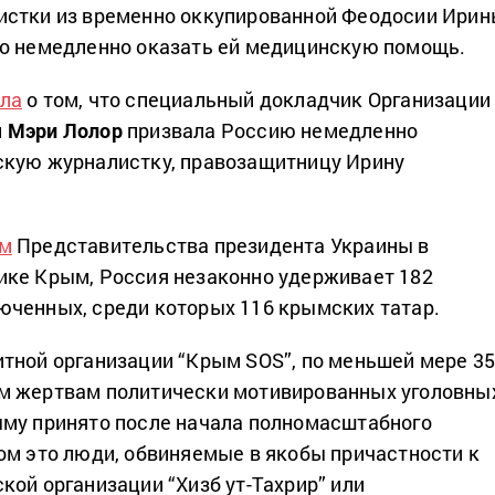
истки из временно оккупированной Феодосии Ири
ло немедленно оказать ей медицинскую помощь.
ла
о том, что специальный докладчик Организации
й
Мэри Лолор
призвала Россию немедленно
скую журналистку, правозащитницу Ирину
ым
Представительства президента Украины в
ике Крым, Россия незаконно удерживает 182
ченных, среди которых 116 крымских татар.
тной организации “Крым SOS”, по меньшей мере 3
м жертвам политически мотивированных уголовны
му принято после начала полномасштабного
ом это люди, обвиняемые в якобы причастности к
кой организации “Хизб ут-Тахрир” или