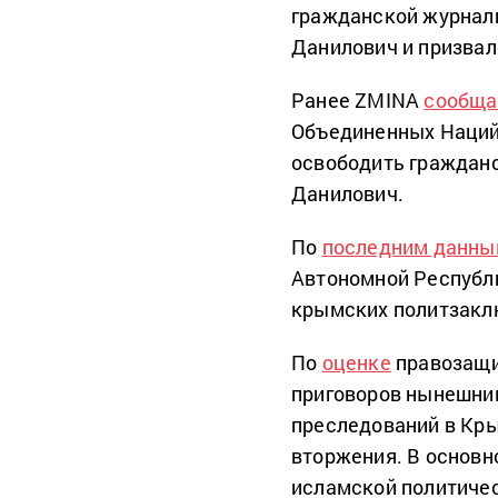
гражданской журнал
Данилович и призва
Ранее ZMINA
сообща
Объединенных Наци
освободить граждан
Данилович.
По
последним данн
Автономной Республ
крымских политзаклю
По
оценке
правозащи
приговоров нынешни
преследований в Кры
вторжения. В основн
исламской политичес