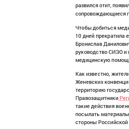
развился отит, появи
сопровождающиеся п
Чтобы добиться меди
10 дней прекратила 
Бронислав Данилович
руководство СИЗО и 
медицинскую помощь
Как известно, жител
Женевских конвенций
территорию государс
Правозащитники
Рег
такие действия вое
посылать материалы
стороны Российской