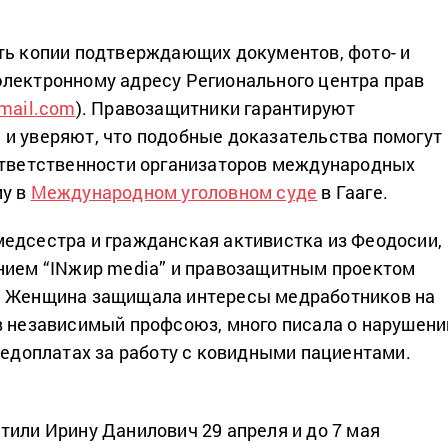
ть копии подтверждающих документов, фото- и
лектронному адресу Регионального центра прав
gmail.com
). Правозащитники гарантируют
и уверяют, что подобные доказательства помогут
ответственности организаторов международных
му в
Международном уголовном суде
в Гааге.
едсестра и гражданская активистка из Феодосии,
нием “INжир media” и правозащитным проектом
. Женщина защищала интересы медработников на
в независимый профсоюз, много писала о нарушени
 недоплатах за работу с ковидными пациентами.
тили Ирину Данилович 29 апреля и до 7 мая