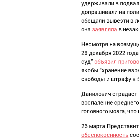
удерживали в подвал
допрашивали на поли
обещали вывезти в ле
она
заявляла
в незак
Несмотря на возмущ
28 декабря 2022 год
суд”
объявил пригов
якобы “хранение взр
свободы и штрафу в 
Данилович страдает 
воспаление среднего 
головного мозга, что
26 марта Представит
обеспокоенность
сос