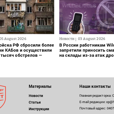
05 August 2026
Новости
03 August 2026
ойска РФ сбросили более
В России работникам Wild
чи КАБов и осуществили
запретили приносить см
 тысяч обстрелов —
на склады из-за атак др
Материалы
Наши контакты
Новости
Главная редакторка: 
E-mail редакции: op@h
Статьи
Почтовый адрес: 04071
Инструкции