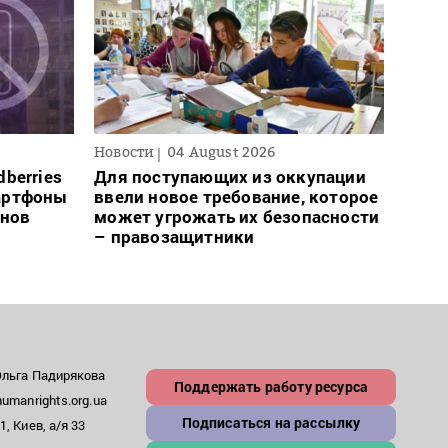
Новости
04 August 2026
Новос
berries
Для поступающих из оккупации
Ночн
артфоны
ввели новое требование, которое
деся
онов
может угрожать их безопасности
обла
– правозащитники
Ольга Падирякова
Поддержать работу ресурса
umanrights.org.ua
Подписаться на рассылку
, Киев, а/я 33