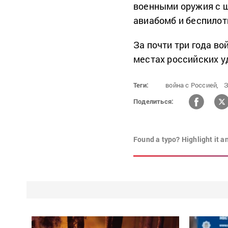
военными оружия с 
авиабомб и беспилот
За почти три года в
местах российских у
Теги:
война с Россией,
З
Поделиться:
Found a typo? Highlight it a