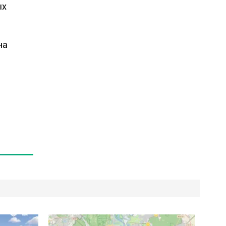
ых
на