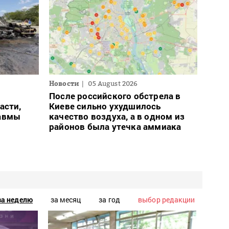
Новости
05 August 2026
После российского обстрела в
асти,
Киеве сильно ухудшилось
равмы
качество воздуха, а в одном из
районов была утечка аммиака
за неделю
за месяц
за год
выбор редакции