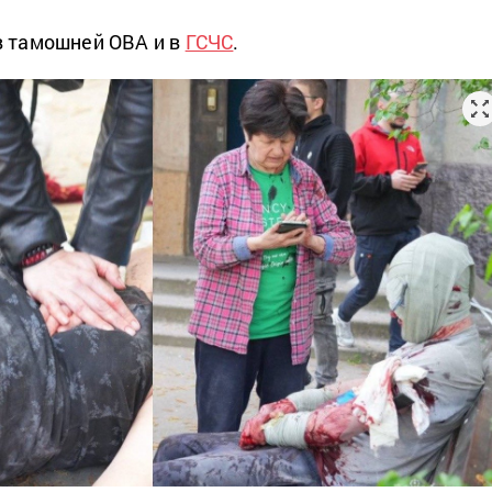
 тамошней ОВА и в
ГСЧС
.