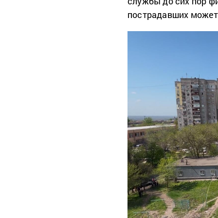
службы до сих пор ф
пострадавших может