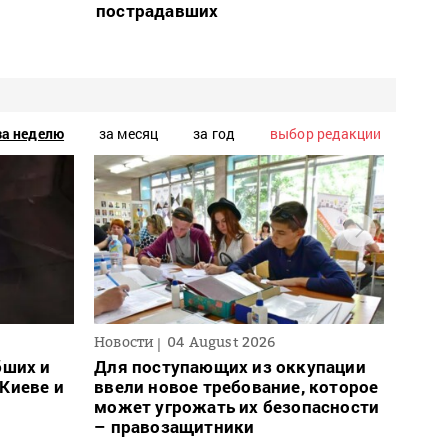
пострадавших
за неделю
за месяц
за год
выбор редакции
Новости
04 August 2026
Новос
бших и
Для поступающих из оккупации
В Ро
Киеве и
ввели новое требование, которое
запр
может угрожать их безопасности
на с
– правозащитники