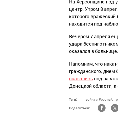
На Херсонщине под у
центр. Утром 8 апрел
которого вражеский 
находится под набл
Вечером 7 апреля е
удара беспилотником
оказался в больнице
Напомним, что накан
гражданского, днем б
оказались
под завал
Донецкой области, а
Теги:
война с Россией,
р
Поделиться: