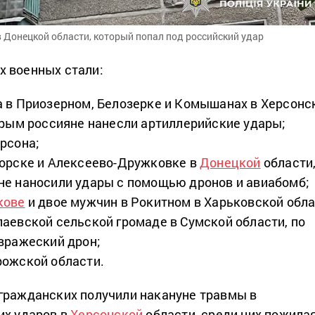
 Донецкой области, который попал под российский удар
 военных стали:
 в Приозерном, Белозерке и Комышанах в Херсонс
орым россияне нанесли артиллерийские удары;
рсона;
торске и Алексеево-Дружковке в
Донецкой
области,
не наносили удары с помощью дронов и авиабомб;
кове
и двое мужчин в Рокитном в Харьковской обла
аевской сельской громаде в Сумской области, по
вражеский дрон;
рожской области.
гражданских получили накануне травмы в
их ударов в
Херсонской
области, среди них пожила