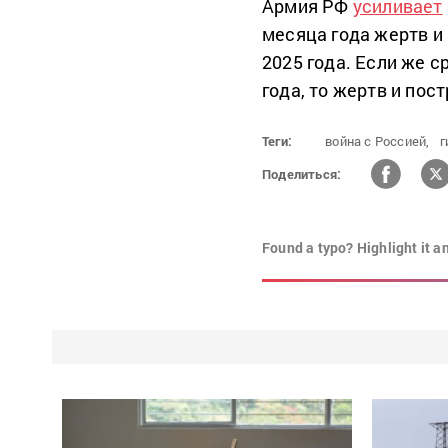
Армия РФ
усиливает
месяца года жертв и
2025 года. Если же 
года, то жертв и пос
Теги:
война с Россией,
г
Поделиться:
Found a typo? Highlight it a