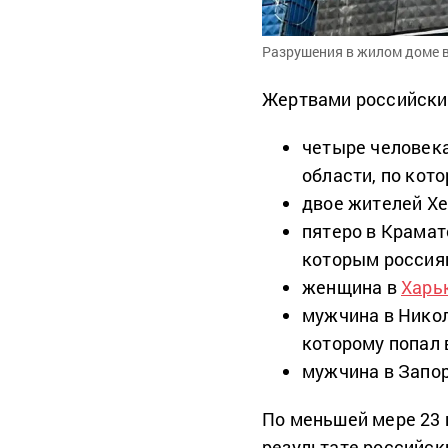
Разрушения в жилом доме в
Жертвами российских
четыре человека
области, по кот
двое жителей Хе
пятеро в Крама
которым россия
женщина в
Харь
мужчина в Никол
которому попал 
мужчина в Запо
По меньшей мере 23 
результате российск