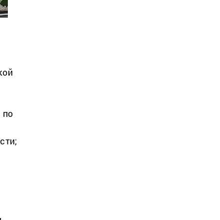
кой
 по
сти;
я