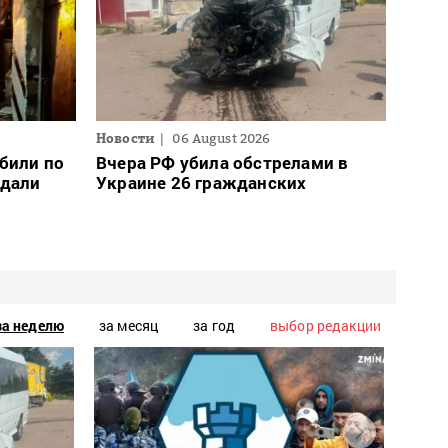
Новости
06 August 2026
били по
Вчера РФ убила обстрелами в
адали
Украине 26 гражданских
за неделю
за месяц
за год
выбор редакции