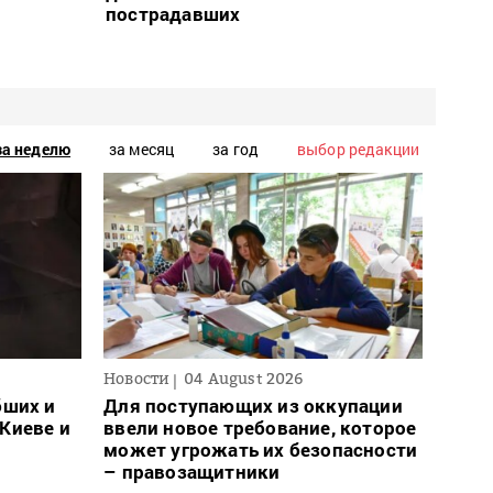
пострадавших
за неделю
за месяц
за год
выбор редакции
Новости
04 August 2026
Новос
бших и
Для поступающих из оккупации
Вчер
Киеве и
ввели новое требование, которое
Укра
может угрожать их безопасности
– правозащитники