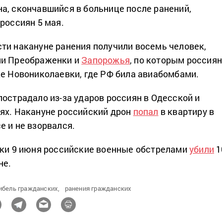
а, скончавшийся в больнице после ранений,
россиян 5 мая.
ти накануне ранения получили восемь человек,
ли Преображенки и
Запорожья
, по которым россия
же Новониколаевки, где РФ била авиабомбами.
пострадало из-за ударов россиян в Одесской и
ях. Накануне российский дрон
попал
в квартиру в
е и не взорвался.
тки 9 июня российские военные обстрелами
убили
1
не.
ибель гражданских,
ранения гражданских