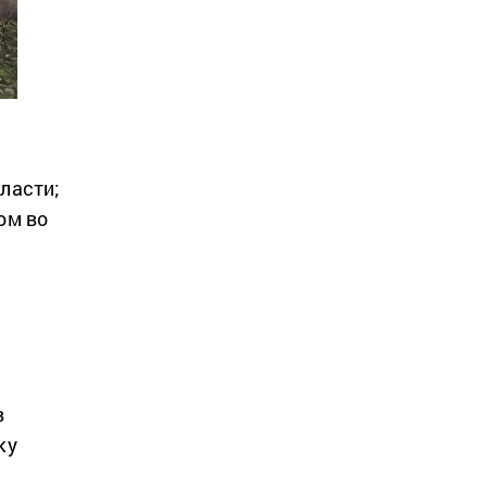
ласти;
ом во
в
ку