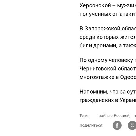
Херсонской – мужчин
полученных от атаки 
В Запорожской облас
среди которых жите
били дронами, а так
По одному человеку 
Черниговской област
многоэтажке в Одесс
Напомним, что за су
гражданских в Украи
Теги:
война с Россией,
г
Поделиться: