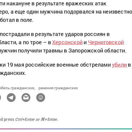
ти накануне в результате вражеских атак
ро, а еще один мужчина подорвался на неизвестн
ботал в поле.
пострадали в результате ударов россиян в
ласти, а по трое – в
Херсонской
и
Черниговской
мужчин получили травмы в Запорожской области.
тки 19 мая российские военные обстрелами
убили
в
ажданских.
ибель гражданских,
ранения гражданских
nd press
Ctrl+Enter or ⌘+Enter.