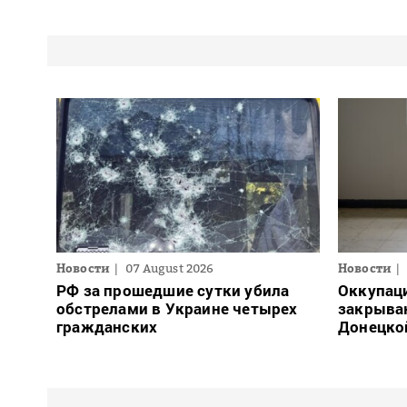
Новости
07 August 2026
Новости
РФ за прошедшие сутки убила
Оккупац
обстрелами в Украине четырех
закрыва
гражданских
Донецко