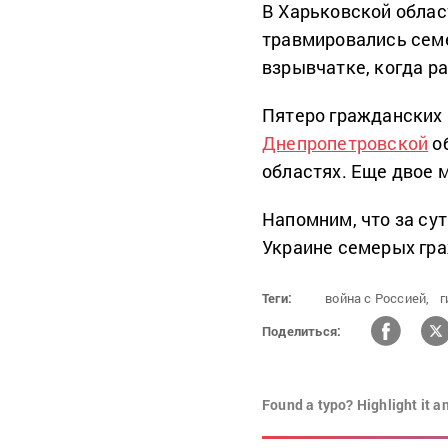
В Харьковской облас
травмировались семе
взрывчатке, когда ра
Пятеро гражданских 
Днепропетровской
об
областях. Еще двое 
Напомним, что за су
Украине семерых гр
Теги:
война с Россией,
г
Поделиться:
Found a typo? Highlight it a