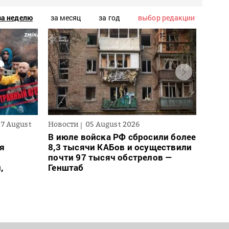
за неделю
за месяц
за год
выбор редакции
07 August
Новости
05 August 2026
Новос
В июле войска РФ сбросили более
Ночн
ся
8,3 тысячи КАБов и осуществили
деся
почти 97 тысяч обстрелов —
обла
,
Генштаб