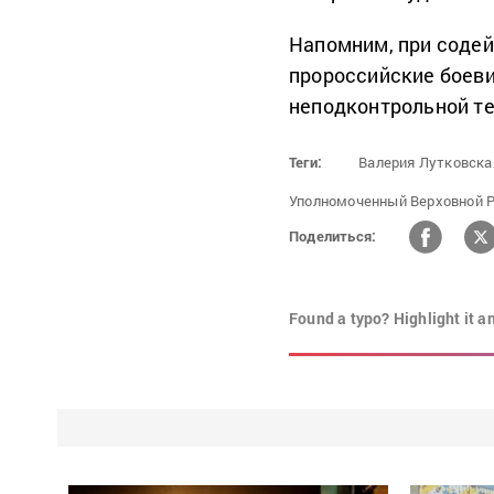
Напомним, при содей
пророссийские боев
неподконтрольной те
Теги:
Валерия Лутковска
Уполномоченный Верховной Р
Поделиться:
Found a typo? Highlight it a