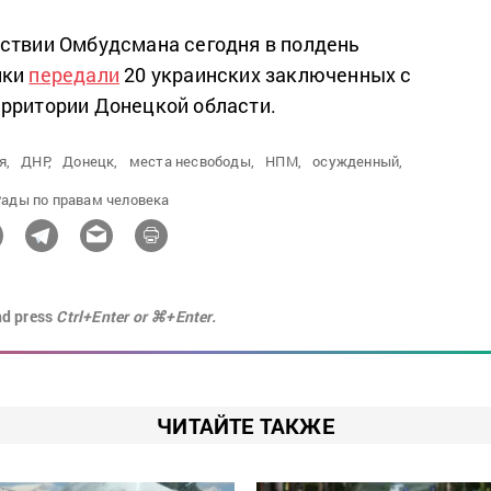
ствии Омбудсмана сегодня в полдень
ики
передали
20 украинских заключенных с
рритории Донецкой области.
я,
ДНР,
Донецк,
места несвободы,
НПМ,
осужденный,
ады по правам человека
nd press
Ctrl+Enter or ⌘+Enter.
ЧИТАЙТЕ ТАКЖЕ