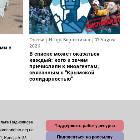
Статьи
Игорь Воротников
07 August
Новос
2026
ми в
Ночн
В списке может оказаться
деся
каждый: кого и зачем
обла
причислили к иноагентам,
связанным с “Крымской
солидарностью”
Ольга Падирякова
Поддержать работу ресурса
umanrights.org.ua
Подписаться на рассылку
, Киев, а/я 33