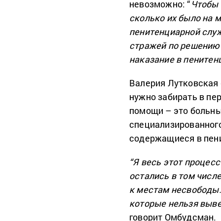
невозможно: “
Чтобы 
сколько их было на м
пенитенциарной служ
стражей по решению
наказание в пените
Валерия Лутковская 
нужно забирать в пер
помощи – это больны
специализированного
содержащиеся в пен
“Я весь этот процес
остались в том числ
к местам несвободы.
которые нельзя выв
говорит Омбудсман.