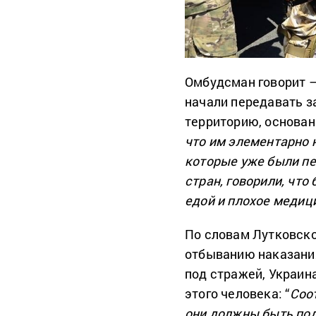
Омбудсман говорит –
начали передавать 
территорию, основан
что им элементарно н
которые уже были пе
стран, говорили, что
едой и плохое медиц
По словам Лутковско
отбыванию наказания
под стражей, Украин
этого человека: “
Соо
они должны быть под