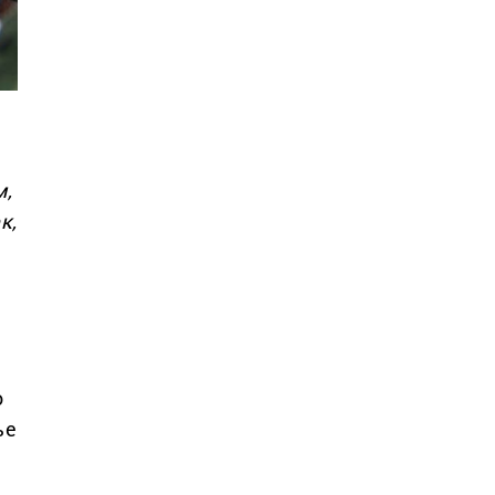
м,
к,
о
ье