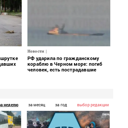
Новости
ршрутке
РФ ударила по гражданскому
давших
кораблю в Черном море: погиб
человек, есть пострадавшие
за неделю
за месяц
за год
выбор редакции