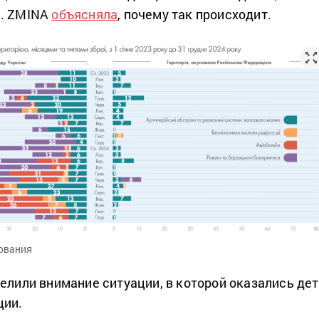
м. ZMINA
объясняла
, почему так происходит.
ования
делили внимание ситуации, в которой оказались де
ции.