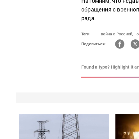
Напомним, что недав
обращения с военн
рада.
Теги:
война с Россией,
о
Поделиться:
Found a typo? Highlight it a