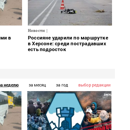
Новости
ами в
Россияне ударили по маршрутке
в Херсоне: среди пострадавших
есть подросток
за неделю
за месяц
за год
выбор редакции