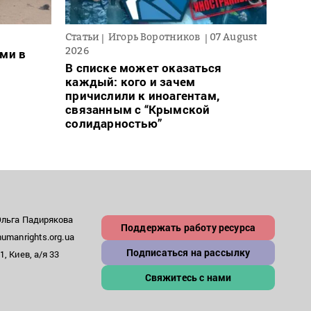
Статьи
Игорь Воротников
07 August
Новос
2026
ми в
Ночн
В списке может оказаться
деся
каждый: кого и зачем
обла
причислили к иноагентам,
связанным с “Крымской
солидарностью”
Ольга Падирякова
Поддержать работу ресурса
umanrights.org.ua
Подписаться на рассылку
, Киев, а/я 33
Свяжитесь с нами