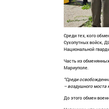
Среди тех, кого обме
Сухопутных войск, Д
Национальной гварди
Часть из обменянных 
Мариуполе.
“Среди освобожденны
– воздушного моста к
До этого обмен вое