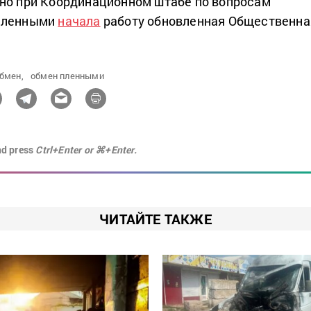
но при Координационном штабе по вопросам
опленными
начала
работу обновленная Общественна
бмен,
обмен пленными
nd press
Ctrl+Enter or ⌘+Enter.
ЧИТАЙТЕ ТАКЖЕ