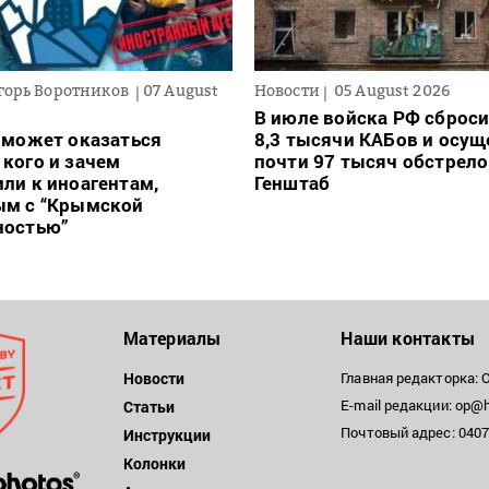
горь Воротников
07 August
Новости
05 August 2026
В июле войска РФ сброси
 может оказаться
8,3 тысячи КАБов и осу
кого и зачем
почти 97 тысяч обстрело
ли к иноагентам,
Генштаб
ым с “Крымской
ностью”
Материалы
Наши контакты
Новости
Главная редакторка: 
E-mail редакции: op@h
Статьи
Почтовый адрес: 04071
Инструкции
Колонки