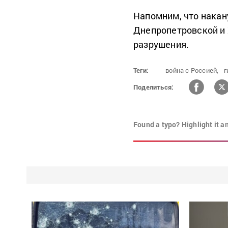
Напомним, что накан
Днепропетровской и
разрушения.
Теги:
война с Россией,
г
Поделиться:
Found a typo? Highlight it a