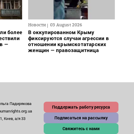
Новости
03 August 2026
Новос
ли более
В оккупированном Крыму
Для 
ществили
фиксируются случаи агрессии в
ввел
в —
отношении крымскотатарских
може
женщин — правозащитница
– пр
Ольга Падирякова
Поддержать работу ресурса
umanrights.org.ua
Подписаться на рассылку
, Киев, а/я 33
Свяжитесь с нами