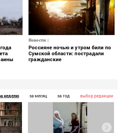
Новости
огода
Россияне ночью и утром били по
ета
Сумской области: пострадали
раины
гражданские
за неделю
за месяц
за год
выбор редакции