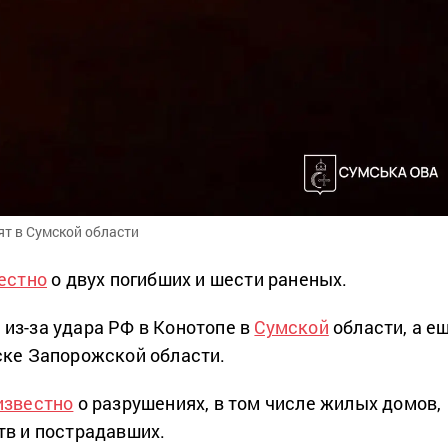
т в Сумской области
естно
о двух погибших и шести раненых.
из-за удара РФ в Конотопе в
Сумской
области, а е
ске Запорожской области.
известно
о разрушениях, в том числе жилых домов,
тв и пострадавших.