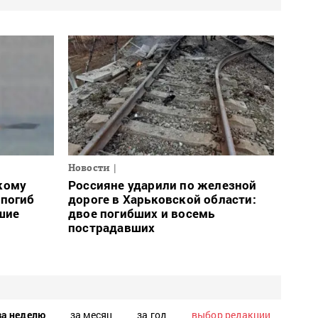
Новости
кому
Россияне ударили по железной
 погиб
дороге в Харьковской области:
шие
двое погибших и восемь
пострадавших
за неделю
за месяц
за год
выбор редакции