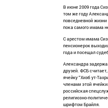
В июне 2009 года Сиз
том же году Александ
повседневной жизни 
пока самого имама н
С арестом имама Сиз
пенсионерок выходил
года и посещал суде
Александра задержал
друзей. ФСБ считает,
ячейку “Хизб ут-Тахр
членами этой ячейки
российская спецслуж
религиозно-политиче
шрифтом Брайля.