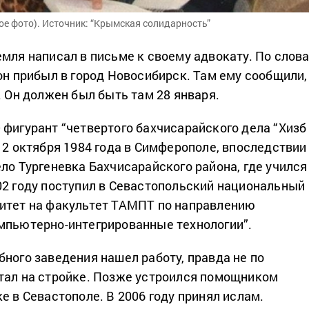
ое фото). Источник: “Крымская солидарность”
емля написал в письме к своему адвокату. По слов
он прибыл в город Новосибирск. Там ему сообщили,
. Он должен был быть там 28 января.
 фигурант “четвертого бахчисарайского дела “Хизб
12 октября 1984 года в Симферополе, впоследствии
ло Тургеневка Бахчисарайского района, где учился
02 году поступил в Севастопольский национальный
итет на факультет ТАМПТ по направлению
мпьютерно-интегрированные технологии”.
бного заведения нашел работу, правда не по
тал на стройке. Позже устроился помощником
е в Севастополе. В 2006 году принял ислам.