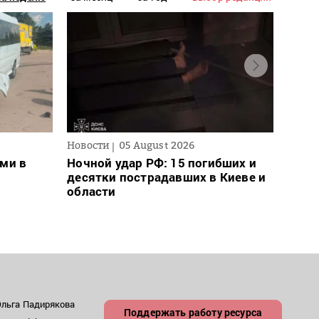
Новости
05 August 2026
Новос
ми в
Ночной удар РФ: 15 погибших и
Для 
десятки пострадавших в Киеве и
ввел
области
може
– пр
Ольга Падирякова
Поддержать работу ресурса