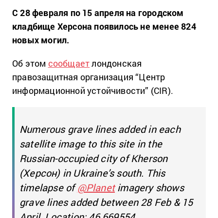
С 28 февраля по 15 апреля на городском
кладбище Херсона появилось не менее 824
новых могил.
Об этом
сообщает
лондонская
правозащитная организация “Центр
информационной устойчивости” (CIR).
Numerous grave lines added in each
satellite image to this site in the
Russian-occupied city of Kherson
(Херсон) in Ukraine’s south. This
timelapse of
@Planet
imagery shows
grave lines added between 28 Feb & 15
April. Location: 46.669554,