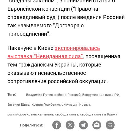
“созданы законом”, в понимании статьи 6
Европейской конвенции (“Право на
справедливый суд”) после введения Россией
так называемого “Договора о
присоединении”.
Накануне в Киеве
экспонировалась
выставка “Невиданная сила”
, посвященная
тем гражданским Украины, которые
оказывают ненасильственное
сопротивление российской оккупации.
Теги:
Владимир Путин,
война с Россией,
Вооруженные силы РФ,
Евгений Швед,
Ксения Голубенко,
оккупация Крыма,
российско-украинская война,
свобода слова,
свобода слова в Криму
Поделиться: