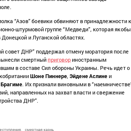
поле.
олка “Азов” боевики обвиняют в принадлежности 
ионно-штурмовой группе “Медведи”, которая якобы
 Донецкой и Луганской областях.
ый совет ДНР” поддержал отмену моратория после
 вынесли смертный
приговор
иностранным
вшим в составе Сил обороны Украины. Речь идет о
икобритании
Шоне Пиннере
,
Эйдене Аслине
и
 Брагиме
. Их признали виновными в “наемничестве
вий, направленных на захват власти и свержение
тройства ДНР”.
еступления,
смертная казнь