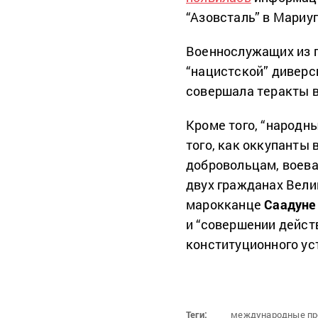
“Азовсталь” в Мариу
Военнослужащих из п
“нацистской” диверс
совершала теракты в
Кроме того, “народн
того, как оккупанты
добровольцам, воева
двух гражданах Вел
марокканце
Саадуне
и “совершении дейст
конституционного ус
Теги:
международные пр