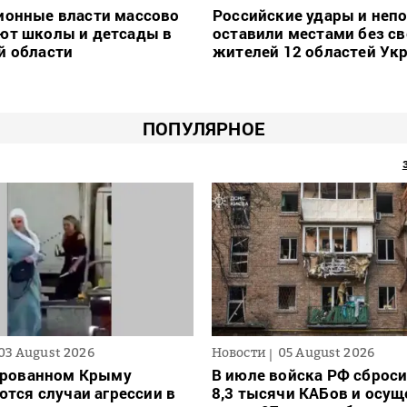
ионные власти массово
Российские удары и неп
ют школы и детсады в
оставили местами без св
й области
жителей 12 областей Ук
ПОПУЛЯРНОЕ
03 August 2026
Новости
05 August 2026
ированном Крыму
В июле войска РФ сброси
тся случаи агрессии в
8,3 тысячи КАБов и осу