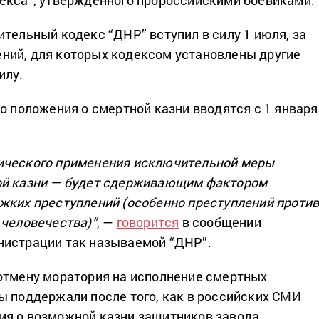
екса”, утвержденного пророссийскими боевиками.
ительный кодекс “ДНР” вступил в силу 1 июля, за
ний, для которых кодексом установлены другие
илу.
то положения о смертной казни вводятся с 1 января
ического применения исключительной меры
ой казни — будет сдерживающим фактором
жких преступлений (особенно преступлений проти
 человечества)”
, —
говорится
в сообщении
нистрации так называемой “ДНР”.
отмену моратория на исполнение смертных
ы поддержали после того, как в российских СМИ
я о возможной казни защитников завода