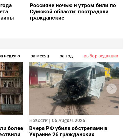
огода
Россияне ночью и утром били по
ета
Сумской области: пострадали
раины
гражданские
за неделю
за месяц
за год
выбор редакции
Новости
06 August 2026
Новос
ли более
Вчера РФ убила обстрелами в
Для 
ществили
Украине 26 гражданских
ввел