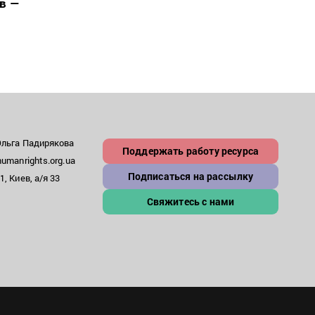
в —
може
– пр
Ольга Падирякова
Поддержать работу ресурса
umanrights.org.ua
Подписаться на рассылку
, Киев, а/я 33
Свяжитесь с нами