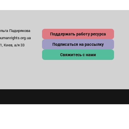
Ольга Падирякова
Поддержать работу ресурса
umanrights.org.ua
Подписаться на рассылку
, Киев, а/я 33
Свяжитесь с нами