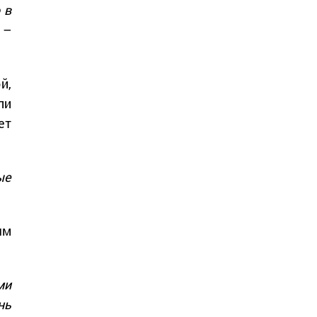
 в
–
й,
ли
ет
ые
ым
ми
нь