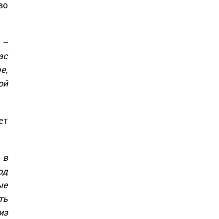
во
 –
ас
е,
ой
ет
 в
од
ые
ть
из