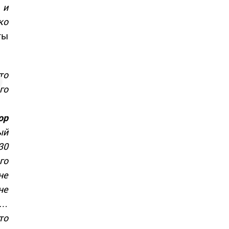
 и
ко
ты
то
го
ор
ый
30
го
не
не
н…
то