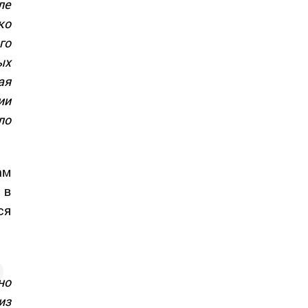
ле
ко
го
ых
ая
ии
ло
ам
 в
ся
но
из