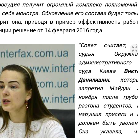
осудия получит огромный комплекс полномочий
 себе монстра. Обновление его состава будет толь
рит она, приводя в пример эффективность рабо
ции решение от 14 февраля 2016 года.
“
Совет считает, ч
судья Окружно
административного
суда Киева
Викт
Данилишин
, котор
запретил Майдан 
ноября после грубо
разгона студентов, 
нарушил присяги и 
должен быть уволе
Она указала, ч