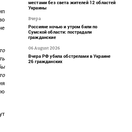
местами без света жителей 12 областей
Украины
ип
Вчера
во
Россияне ночью и утром били по
не
Сумской области: пострадали
гражданские
06 August 2026
то
Вчера РФ убила обстрелами в Украине
ть
26 гражданских
бы
то
ия
ую
ут