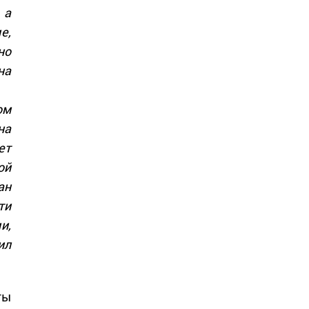
 а
е,
но
на
ом
на
ет
ой
н
ти
и,
ил
ты