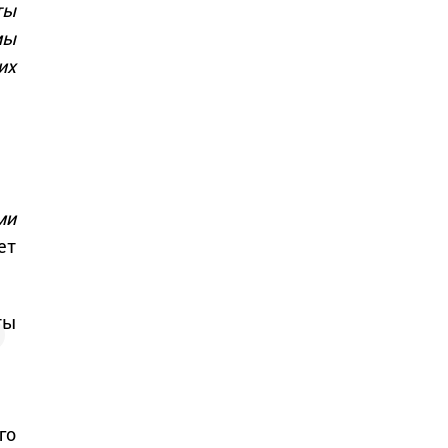
ты
мы
их
ми
ет
ты
го