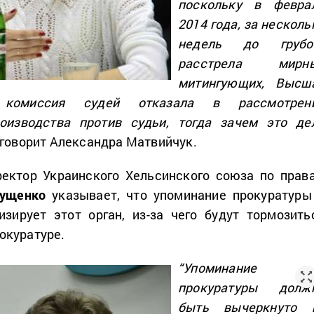
поскольку в февра
2014 года, за несколь
недель до грубо
расстрела мирн
митингующих, Высш
я комиссия судей отказала в рассмотрен
оизводства против судьи, тогда зачем это де
говорит Александра Матвийчук.
ектор Украинского Хельсинского союза по прав
Бущенко
указывает, что упоминание прокуратуры
изирует этот орган, из-за чего будут тормозить
окуратуре.
“Упоминание
прокуратуры долж
быть вычеркнуто 