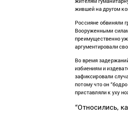
жителям гуманитарн
жившей на другом ко
Россияне обвиняли г
Вооруженными силам
преимущественно уже
аргументировали сво
Во время задержаний
избиениям и издеват
зафиксировали случа
потому что он “бодр
приставляли к уху но
“Относились, к