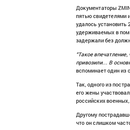
Документаторы ZMINA
пятью свидетелями 
удалось установить 
удерживаемых в поме
задержали без должн
“Такое впечатление,
привозили… В основно
вспоминает один из 
Так, одного из постр
его жены участвовал 
российских военных, 
Другому пострадавше
что он слишком част