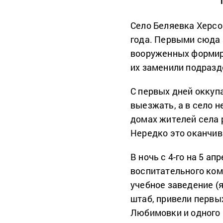
Село Беляевка Херсо
года. Первыми сюда
вооруженных формир
их заменили подразд
С первых дней оккуп
выезжать, а в село 
домах жителей села 
Нередко это оканчи
В ночь с 4-го на 5 а
воспитательного ко
учебное заведение (яс
штаб, привели первы
Любимовки и одного 