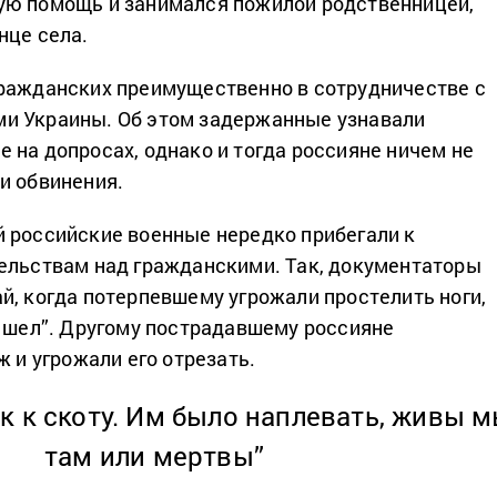
ую помощь и занимался пожилой родственницей,
нце села.
ражданских преимущественно в сотрудничестве с
и Украины. Об этом задержанные узнавали
 на допросах, однако и тогда россияне ничем не
и обвинения.
 российские военные нередко прибегали к
ельствам над гражданскими. Так, документаторы
й, когда потерпевшему угрожали простелить ноги,
о шел”. Другому пострадавшему россияне
ж и угрожали его отрезать.
ак к скоту. Им было наплевать, живы 
там или мертвы”