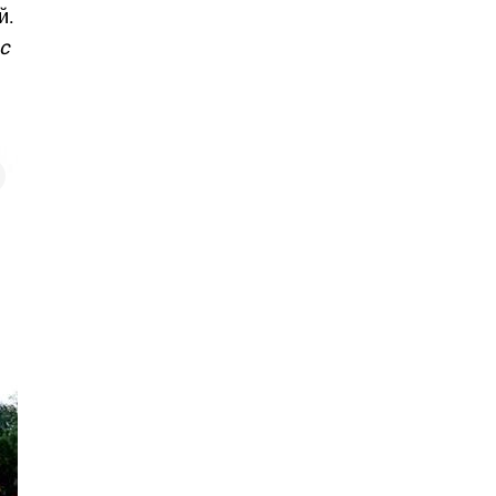
й.
ас