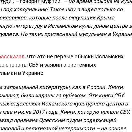
уру”,
– говорит муфтий. –
Во время обыска на кух
 под холодильник! Такое шоу я видел только со
силовиков, которые после оккупации Крыма
ную литературу в Исламском культурном центре 
уалета. Но таких притеснений мусульман в Украин
рассказал
, что это не первые обыски Исламских
со стороны СБУ и заявил о системных
льман в Украине.
а запрещенной литературы, как в России. Книги,
ывают, были изданы за рубежом. Эти книги СБУ
ьных отделениях Исламского культурного центра в
 мае и июне 2017 года. Книга, которую искала СБУ,
 назад признана Одесским судом содержащей
расовой и религиозной нетерпимости – на основе