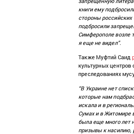
запрещенную литерат
книги ему подбросили
стороны российских 
подбросили запрещен
Симферополе возле т
я еще не видел”.
Также Муфтий Саид
культурных центров 
преследованиях мусу
“В Украине нет списк
которые нам подбрас
искала и в регионал
Сумах и в Житомире в
была еще много лет
призывы к насилию, 