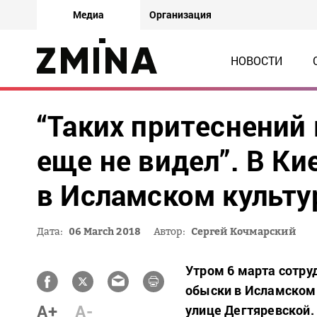
Медиа
Организация
НОВОСТИ
“Таких притеснений
еще не видел”. В К
в Исламском культу
Дата:
06 March 2018
Автор:
Сергей Кочмарский
Утром 6 марта сотру
обыски в Исламском 
A+
A-
улице Дегтяревской.