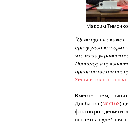
Максим Тимочко
“Один судья скажет:
сразу удовлетворит з
что из-за украинско
Процедура признания
права остается неоп
Хельсинского союза 
Вместе с тем, приня
Донбасса (
№7163
) 
фактов рождения и с
остается судебная п