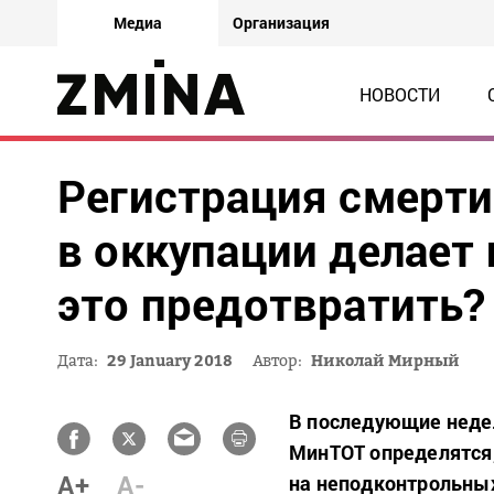
Медиа
Организация
НОВОСТИ
Регистрация смерти
в оккупации делает 
это предотвратить?
Дата:
29 January 2018
Автор:
Николай Мирный
В последующие недел
МинТОТ определятся,
A+
A-
на неподконтрольных