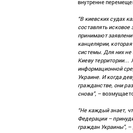
внутренне перемещен
“В киевских судах к
составлять исковое з
принимают заявление
канцелярии, которая 
системы. Для них не
Киеву территории… Л
информационной сред
Украине. И когда де
гражданстве, они ра
снова”,
– возмущаетс
“Не каждый знает, ч
Федерации – принуди
граждан Украины”,
– 