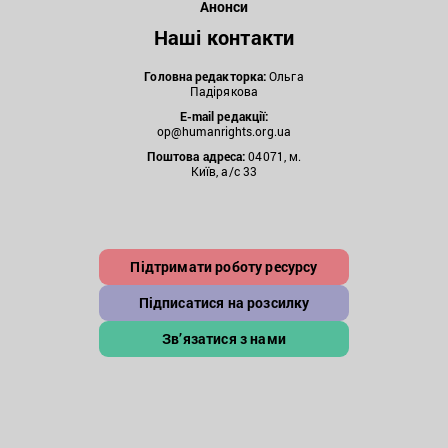
Анонси
Наші контакти
Головна редакторка:
Ольга
Падірякова
E-mail редакції:
op@humanrights.org.ua
Поштова
адреса:
04071, м.
Київ, а/с 33
Підтримати роботу ресурсу
Підписатися на розсилку
Зв’язатися з нами