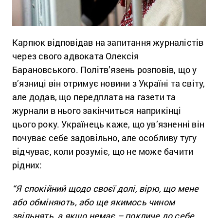
Карпюк відповідав на запитання журналістів
через свого адвоката Олексія
Барановського. Політв’язень розповів, що у
в’язниці він отримує новини з Україні та світу,
але додав, що передплата на газети та
журнали в нього закінчиться наприкінці
цього року. Українець каже, що ув’язненні він
почуває себе задовільно, але особливу тугу
відчуває, коли розуміє, що не може бачити
рідних:
“Я спокійний щодо своєї долі, вірю, що мене
або обміняють, або ще якимось чином
звільнять, а якщо немає – покличе до себе