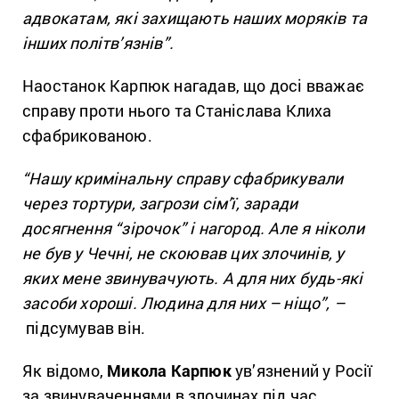
адвокатам, які захищають наших моряків та
інших політв’язнів”.
Наостанок Карпюк нагадав, що досі вважає
справу проти нього та Станіслава Клиха
сфабрикованою.
“Нашу кримінальну справу сфабрикували
через тортури, загрози сім’ї, заради
досягнення “зірочок” і нагород. Але я ніколи
не був у Чечні, не скоював цих злочинів, у
яких мене звинувачують. А для них будь-які
засоби хороші. Людина для них – ніщо”, –
підсумував він.
Як відомо,
Микола Карпюк
ув’язнений у Росії
за звинуваченнями в злочинах під час