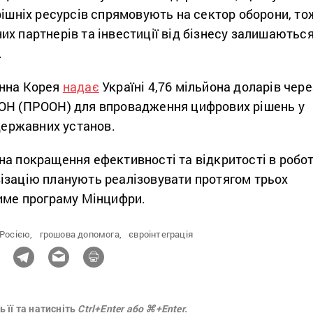
рішніх ресурсів спрямовують на сектор оборони, то
х партнерів та інвестиції від бізнесу залишаютьс
.
енна Корея
надає
Україні 4,76 мільйона доларів чере
ОН (ПРООН) для впровадження цифрових рішень у
 державних установ.
а покращення ефективності та відкритості в робот
ізацію планують реалізовувати протягом трьох
тиме програму Мінцифри.
 Росією,
грошова допомога,
євроінтеграція
 її та натисніть
Ctrl+Enter або ⌘+Enter.