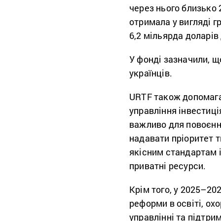
через нього близько 2
отримала у вигляді г
6,2 мільярда доларів
У фонді зазначили, щ
українців.
URTF також допомага
управління інвестиці
важливо для повоєнно
надавати пріоритет т
якісним стандартам 
приватні ресурси.
Крім того, у 2025–20
реформи в освіті, охо
управлінні та підтри