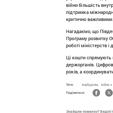
війни більшість внут
підтримка міжнародни
критично важливими
Нагадаємо, що Півд
Програму розвитку О
роботі міністерств і
Ці кошти спрямують н
держорганів. Цифров
років, а координува
Теги:
відбудова,
війна з
Поділитися:
Знайшли помилку? Виділіть