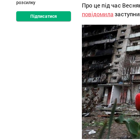
розсилку
Про це під час Весня
повідомила
заступни
Підписатися