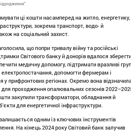
Відродження”
мувати ці кошти насамперед на житло, енергетику,
фраструктури, зокрема транспорт, водо- й
акож на соціальний захист.
олосила, що попри тривалу війну та російські
ідтримки Світового банку й донорів вдалося зберегт
зпечити медичну допомогу, підтримати вразливі гру
и електропостачання, допомогти фермерам і
я у прифронтових регіонах. Окремо вона відзначил
 для проходження опалювальних сезонів 2022–202
кошти закупили трансформатори, обладнання й
бʼєкти для енергетичної інфраструктури.
залишається одним із ключових інструментів
ення. На кінець 2024 року Світовий банк залучив