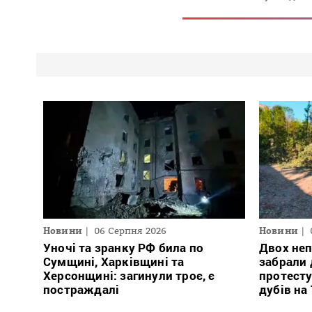
Новини
06 Серпня 2026
Новини
Уночі та зранку РФ била по
Двох неп
Сумщині, Харківщині та
забрали д
Херсонщині: загинули троє, є
протесту
постраждалі
дубів на