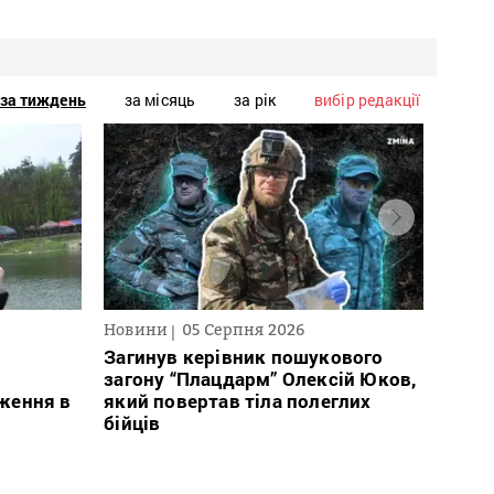
за тиждень
за місяць
за рік
вибір редакції
Новини
05 Серпня 2026
Нови
Загинув керівник пошукового
Кабм
загону “Плацдарм” Олексій Юков,
еваку
ження в
який повертав тіла полеглих
експ
бійців
розл