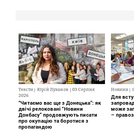
Тексти
Юрій Луканов
03 Серпня
Новини
2026
Для всту
“Читаємо вас ще з Донецька”: як
запровад
двічі релоковані “Новини
може заг
Донбасу” продовжують писати
– право
про окупацію та боротися з
пропагандою