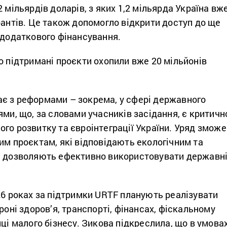
 мільярдів доларів, з яких 1,2 мільярда Україна вж
рантів. Це також допомогло відкрити доступ до ще
 додаткового фінансування.
о підтримані проєкти охопили вже 20 мільйонів
є з реформами – зокрема, у сфері державного
ями, що, за словами учасників засідання, є критичн
го розвитку та євроінтеграції України. Уряд зможе
им проєктам, які відповідають екологічним та
і дозволяють ефективно використовувати державні
26 роках за підтримки URTF планують реалізувати
роні здоров’я, транспорті, фінансах, фіскальному
мці малого бізнесу. Зикова підкреслила, що в умова