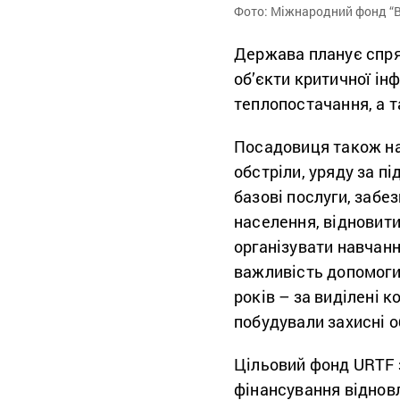
Фото: Міжнародний фонд “
Держава планує спря
об’єкти критичної ін
теплопостачання, а т
Посадовиця також наг
обстріли, уряду за п
базові послуги, забе
населення, відновит
організувати навчанн
важливість допомоги
років – за виділені 
побудували захисні о
Цільовий фонд URTF 
фінансування відновл