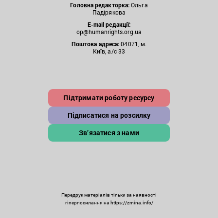
Головна редакторка:
Ольга
Падірякова
E-mail редакції:
op@humanrights.org.ua
Поштова
адреса:
04071, м.
Київ, а/с 33
Підтримати роботу ресурсу
Підписатися на розсилку
Зв’язатися з нами
Передрук матеріалів тільки за наявності
гіперпосилання на https://zmina.info/