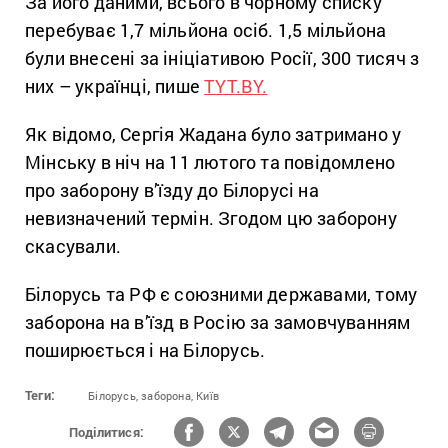
За його даними, всього в чорному списку
перебуває 1,7 мільйона осіб. 1,5 мільйона
були внесені за ініціативою Росії, 300 тисяч з
них – українці, пише
TYT.BY.
Як відомо, Сергія Жадана було затримано у
Мінську в ніч на 11 лютого та повідомлено
про заборону в’їзду до Білорусі на
невизначений термін. Згодом цю заборону
скасували.
Білорусь та РФ є союзними державами, тому
заборона на в’їзд в Росію за замовчуванням
поширюється і на Білорусь.
Теги:
Білорусь,
заборона,
Київ
Поділитися: