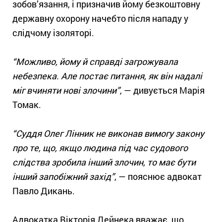
зобов’язання, і призначив йому безкоштовну
державну охорону начебто після нападу у
слідчому ізоляторі.
“Можливо, йому й справді загрожувала
небезпека. Але постає питання, як він надалі
міг вчиняти нові злочини”
, — дивується Марія
Томак.
“Суддя Олег Лінник не виконав вимогу закону
про те, що, якщо людина під час судового
слідства зробила інший злочин, то має бути
інший запобіжний захід”
, — пояснює адвокат
Павло Дикань.
Адвокатка Вікторія Дейнека вважає, що