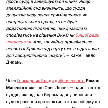
проти суддів завершується нічим. Якщо
апеляційний суд визначить, що суддя
допустив порушення кримінального чи
процесуального права, то це буде
додатковою підставою, яка дозволить
сподіватись на рішення ВККС чи
Вищої ради
правосуддя
. Але, звичайно, щонайменше
невзяття Крисіна під варту вже є підставою
для дисциплінарної скарги”
, — каже Павло
Дикань.
Член
Громадської ради доброчесності
Роман
Маселко
каже, що Олег Лінник — один із сотні
суддів, які під час Євромайдану виносили
судові рішення проти активістів за поїздку до