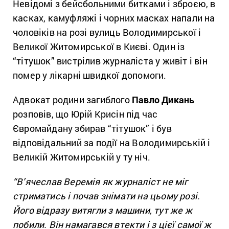
Невідомі з бейсбольними битками і зброєю, в
касках, камуфляжі і чорних масках напали на
чоловіків на розі вулиць Володимирської і
Великої Житомирської в Києві. Один із
“тітушок” вистрілив журналіста у живіт і він
помер у лікарні швидкої допомоги.
Адвокат родини загиблого
Павло Дикань
розповів, що Юрій Крисін під час
Євромайдану збирав “тітушок” і був
відповідальний за події на Володимирській і
Великій Житомирській у ту ніч.
“В’ячеслав Веремія як журналіст не міг
стриматись і почав знімати на цьому розі.
Його відразу витягли з машини, тут же ж
побили. Він намагався втекти і з цієї самої ж