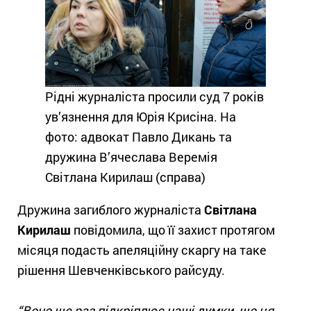
Рідні журналіста просили суд 7 років
ув’язнення для Юрія Крисіна. На
фото: адвокат Павло Дикань та
дружина В’ячеслава Веремія
Світлана Кирилаш (справа)
Дружина загиблого журналіста
Світлана
Кирилаш
повідомила, що її захист протягом
місяця подасть апеляційну скаргу на таке
рішення Шевченківського райсуду.
“Воно ще раз підкріплює наші думки, що ця