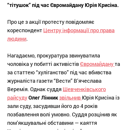
“тітушок” під час Євромайдану Юрія Крисіна.
Про це з акції протесту повідомляє
кореспондент
Центру інформації про права
людини
.
Нагадаємо, прокуратура звинуватила
чоловіка у побитті активістів
Євромайдану
та
за статтею “хуліганство” під час вбивства
журналіста газети “Вести” В’ячеслава
Веремія. Однак суддя
Шевченківського
райсуду
Олег Лінник
звільнив
Юрія Крисіна із
зали суду, засудивши його
до 4 років
позбавлення волі умовно. Суддя розцінив як
пом’якшувальні обставини — каяття