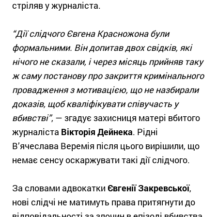
стріляв у журналіста.
“Дії слідчого Євгена Красножона були
формальними. Він допитав двох свідків, які
нічого не сказали, і через місяць прийняв таку
ж саму постанову про закриття кримінального
провадження з мотивацією, що не назбирали
доказів, щоб кваліфікувати співучасть у
вбивстві”
, — згадує захисниця матері вбитого
журналіста
Вікторія Дейнека
. Рідні
В’ячеслава Веремія після цього вирішили, що
немає сенсу оскаржувати такі дії слідчого.
За словами адвокатки
Євгенії Закревської
,
нові слідчі не матимуть права притягнути до
відповідальності за злочин в епізоді вбивства