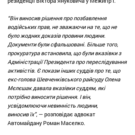
резиденції Віктора Януковича у Межигір’ї.
“Він виносив рішення про позбавлення
водійських прав, не зважаючи на те, що не
було жодних доказів провини людини.
Документи були сфальшовані. Більше того,
прокуратура встановила, що були вказівки з
Адміністрації Президента про переслідування
активістів. Є покази інших суддів про те, що
екс-голова Шевченківського райсуду Олена
Мєлєшак давала вказівки суддям, які
потрібно виносити рішення. І він,
усвідомлюючи невинність людини,
виносив їх”
, — розповідає адвокат
Автомайдану Роман Маселко.