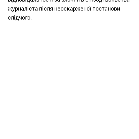
журналіста після неоскарженої постанови
слідчого.