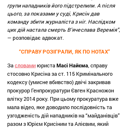
групи нападників його підстрелили. А після
цього, за показами у суді, Крисін дав
команду збити журналіста з ніг. Наслідком
цих дій настала смерть В’ячеслава Веремія”
,
— розповідає адвокат.
“СПРАВУ РОЗІГРАЛИ, ЯК ПО НОТАХ”
За
словами
юриста
Масі Найєма
, справу
стосовно Крисіна за ст. 115 Кримінального
кодексу (умисне вбивство)
двічі закривав
прокурор Генпрокуратури Євген Красножон
влітку 2014 року. При цьому прокуратура вже
мала відео, яке доводило послідовність та
узгодженість дій нападників на “майданівців”
разом з Юрієм Крисіним та Алієвим, який