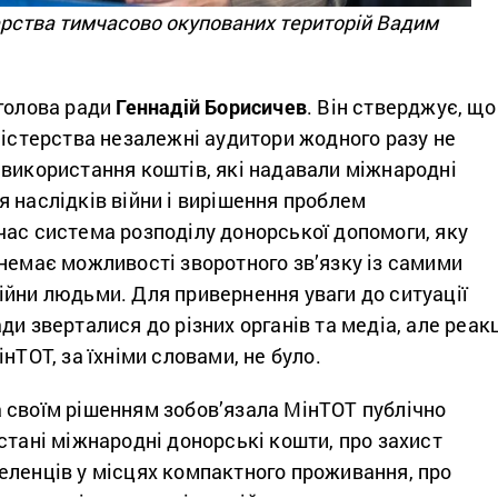
ерства тимчасово окупованих територій Вадим
 голова ради
Геннадій Борисичев
. Він стверджує, що
ністерства незалежні аудитори жодного разу не
 використання коштів, які надавали міжнародні
 наслідків війни і вирішення проблем
час система розподілу донорської допомоги, яку
немає можливості зворотного зв’язку із самими
ійни людьми. Для привернення уваги до ситуації
ди зверталися до різних органів та медіа, але реакц
нТОТ, за їхніми словами, не було.
 своїм рішенням зобов’язала МінТОТ публічно
стані міжнародні донорські кошти, про захист
еленців у місцях компактного проживання, про