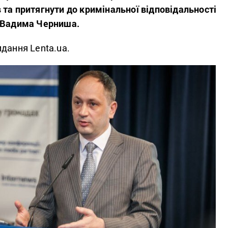
та притягнути до кримінальної відповідальності
а Вадима Черниша.
идання Lenta.ua.