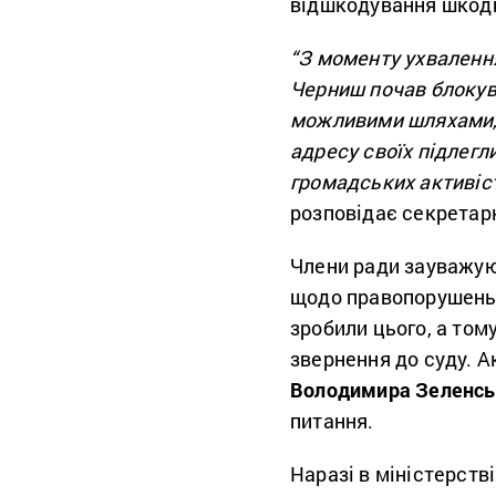
відшкодування шкоди
“З моменту ухвалення
Черниш почав блокув
можливими шляхами, 
адресу своїх підлегл
громадських активіст
розповідає секретар
Члени ради зауважуют
щодо правопорушень 
зробили цього, а то
звернення до суду. 
Володимира Зеленсь
питання.
Наразі в міністерств