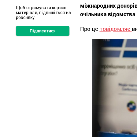
міжнародних донорів 
Щоб отримувати корисні
матеріали, підпишіться на
очільника відомств
розсилку
Про це
повідомляє
в
Підписатися