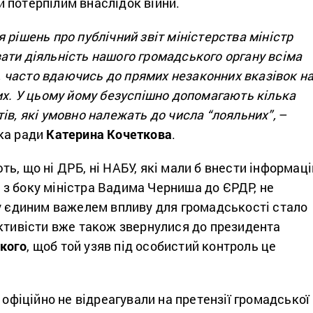
 потерпілим внаслідок війни.
 рішень про публічний звіт міністерства міністр
ати діяльність нашого громадського органу всіма
часто вдаючись до прямих незаконних вказівок н
их. У цьому йому безуспішно допомагають кілька
ів, які умовно належать до числа “лояльних”,
–
ка ради
Катерина Кочеткова
.
ь, що ні ДРБ, ні НАБУ, які мали б внести інформац
з боку міністра Вадима Черниша до ЄРДР, не
му єдиним важелем впливу для громадськості стало
Активісти вже також звернулися до президента
кого
, щоб той узяв під особистий контроль це
і офіційно не відреагували на претензії громадської