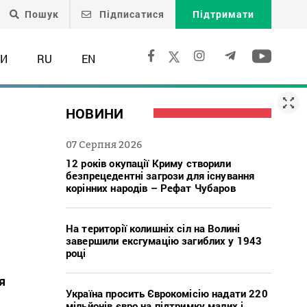
Пошук
Підписатися
Підтримати
ТИ
RU
EN
НОВИНИ
07 Серпня 2026
12 років окупації Криму створили
безпрецедентні загрози для існування
корінних народів – Рефат Чубаров
На території колишніх сіл на Волині
завершили ексгумацію загиблих у 1943
році
я
Україна просить Єврокомісію надати 220
мільйонів євро на підтримку малих і