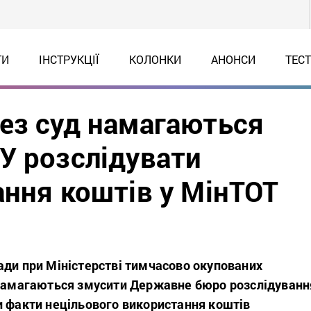
ТИ
ІНСТРУКЦІЇ
КОЛОНКИ
АНОНСИ
ТЕС
ез суд намагаються
У розслідувати
ання коштів у МінТОТ
ади при Міністерстві тимчасово окупованих
 намагаються змусити Державне бюро розслідуванн
и факти нецільового використання коштів