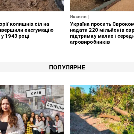
Новини
орії колишніх сіл на
Україна просить Євроко
авершили ексгумацію
надати 220 мільйонів євр
 у 1943 році
підтримку малих і серед
агровиробників
ПОПУЛЯРНЕ