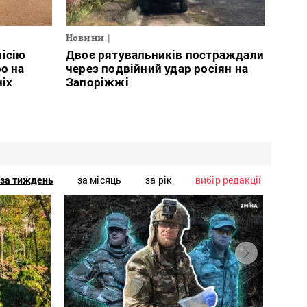
Новини
місію
Двоє рятувальників постраждали
о на
через подвійний удар росіян на
ніх
Запоріжжі
за тиждень
за місяць
за рік
вибір редакції