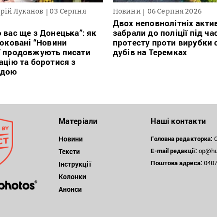
рій Луканов
03 Серпня
Новини
06 Серпня 2026
Двох неповнолітніх актив
 вас ще з Донецька”: як
забрали до поліції під ча
локовані “Новини
протесту проти вирубки 
” продовжують писати
дубів на Теремках
ацію та боротися з
ндою
Матеріали
Наші контакти
Новини
Головна редакторка:
О
E-mail редакції:
op@hum
Тексти
Поштова
адреса:
04071
Інструкції
Колонки
Анонси