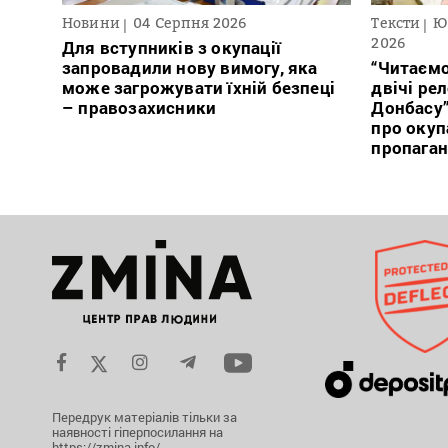
Новини
04 Серпня 2026
Тексти
Ю
2026
Для вступників з окупації
запровадили нову вимогу, яка
“Читаємо
може загрожувати їхній безпеці
двічі ре
– правозахисники
Донбасу
про окуп
пропага
Передрук матеріалів тільки за
наявності гіперпосилання на
https://zmina.info/