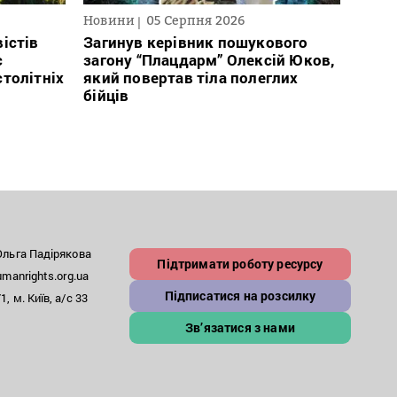
Новини
05 Серпня 2026
Нови
істів
Загинув керівник пошукового
През
с
загону “Плацдарм” Олексій Юков,
рефо
столітніх
який повертав тіла полеглих
який
бійців
заст
льга Падірякова
Підтримати роботу ресурсу
anrights.org.ua
Підписатися на розсилку
, м. Київ, а/с 33
Зв’язатися з нами