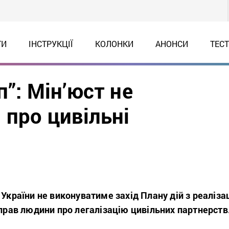
ТИ
ІНСТРУКЦІЇ
КОЛОНКИ
АНОНСИ
ТЕС
п”: Мін’юст не
 про цивільні
 України не виконуватиме захід Плану дій з реалізац
 прав людини про легалізацію цивільних партнерств