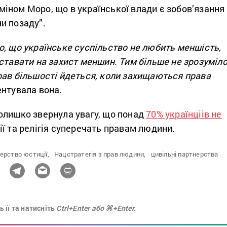
іном Моро, що в української влади є зобов’язання
ни позаду”.
, що українське суспільство не любить меншість,
ставати на захист меншин. Тим більше не зрозуміло
рав більшості йдеться, коли захищаються права
ентувала вона.
олишко звернула увагу, що понад
70% українціів не
ії та релігія суперечать правам людини.
ерство юстиції,
Нацстратегія з прав людини,
цивільні партнерства
 її та натисніть
Ctrl+Enter або ⌘+Enter.