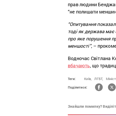
прав людини Бенджам
“не полишати менши
“Опитування показало
тоді як держава має 
про яке порушення п
меншості”
, – проком
Водночас Світлана К
вбачають
, що традиц
Теги:
Київ,
ЛГБТ,
Мініст
Поділитися:
Знайшли помилку? Виділіть