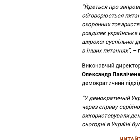
“Йдеться про запрова
обговорюється питан
охоронних товариств.
розділяє українське 
широкої суспільної ди
в інших питаннях”
, –
Виконавчий директор 
Олександр Павлічен
демократичний підхід
“У демократичній Укр
через справу серійно
використовували демо
сьогодні в Україні бу
ЧИТАЙ