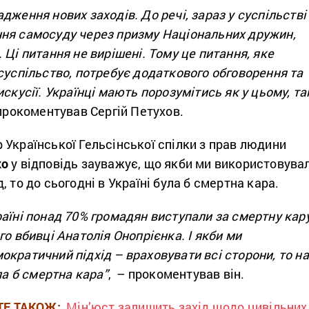
дження нових заходів. До речі, зараз у суспільстві
ня самосуду через призму Національних дружин,
 Ці питання не вирішені. Тому це питання, яке
суспільство, потребує додаткового обговорення та
скусії. Українці мають порозумітись як у цьому, так
 прокоментував Сергій Петухов.
Української Гельсінської спілки з прав людини
ко
у відповідь зауважує, що якби ми використовува
, то до сьогодні в Україні була б смертна кара.
аїні понад 70% громадян виступали за смертну кар
го вбивці Анатолія Онопрієнка. І якби ми
кратичний підхід – враховувати всі сторони, то на
ла б смертна кара”
, – прокоментував він.
ТЕ ТАКОЖ:
Мін’юст залишить захід щодо цивільних