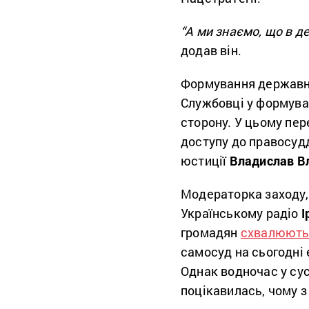
“А ми знаємо, що в д
додав він.
Формування державно
Службовці у формува
сторону. У цьому пе
доступу до правосудд
юстиції
Владислав В
Модераторка заходу,
Українському радіо
І
громадян
схвалюют
самосуд на сьогодні
Однак водночас у сус
поцікавилась, чому 