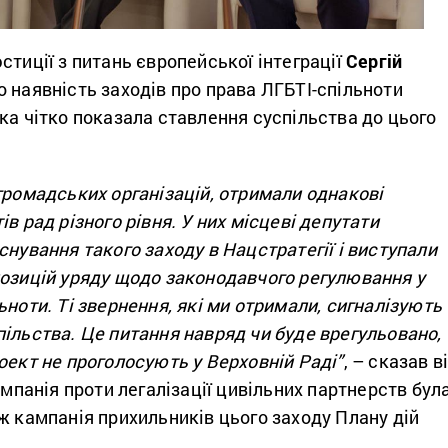
стиції з питань європейської інтеграції
Сергій
 наявність заходів про права ЛГБТІ-спільноти
ка чітко показала ставлення суспільства до цього
громадських організацій, отримали однакові
в рад різного рівня. У них місцеві депутати
снування такого заходу в Нацстратегії і виступали
позицій уряду щодо законодавчого регулювання у
ьноти. Ті звернення, які ми отримали, сигналізують
ільства. Це питання навряд чи буде врегульовано,
оект не проголосують у Верховній Раді”
, – сказав в
ампанія проти легалізації цивільних партнерств бул
ж кампанія прихильників цього заходу Плану дій