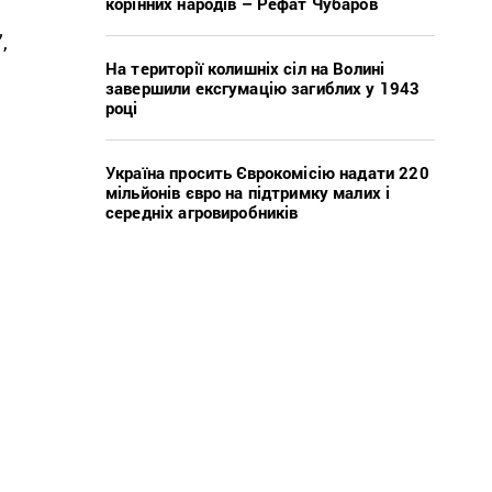
корінних народів – Рефат Чубаров
,
На території колишніх сіл на Волині
завершили ексгумацію загиблих у 1943
році
Україна просить Єврокомісію надати 220
мільйонів євро на підтримку малих і
середніх агровиробників