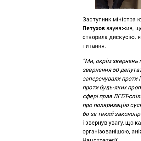
Заступник міністра ю
Петухов
зауважив, що
створила дискусію, я
питання.
“Ми, окрім звернень 
звернення 50 депутаті
заперечували проти і
проти будь-яких про
сфері прав ЛГБТ-спіл
про поляризацію сусп
бо за такий законопр
і звернув увагу, що к
організованішою, ані
Нацстратегії.