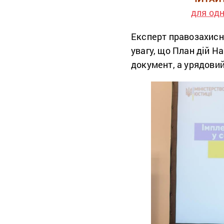
для одн
Експерт правозахисн
увагу, що План дій Н
документ, а урядовий