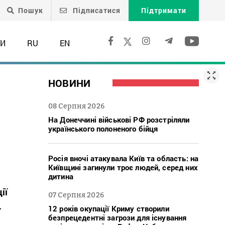
Пошук
Підписатися
Підтримати
ТИ
RU
EN
НОВИНИ
08 Серпня 2026
На Донеччині військові РФ розстріляли
українського полоненого бійця
Росія вночі атакувала Київ та область: на
Київщині загинули троє людей, серед них
дитина
ії
07 Серпня 2026
.
12 років окупації Криму створили
безпрецедентні загрози для існування