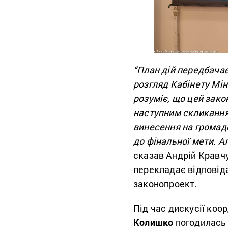
“План дій передбачає
розгляд Кабінету Мін
розуміє, що цей зако
наступним скликанням
винесення на громад
до фінальної мети. А
сказав Андрій Кравчу
перекладає відповіда
законопроект.
Під час дискусії ко
Колишко
погодилась 