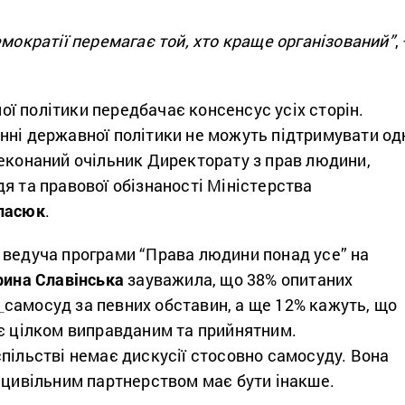
емократії перемагає той, хто краще організований”
,
ї політики передбачає консенсус усіх сторін.
нні державної політики не можуть підтримувати од
реконаний очільник Директорату з прав людини,
я та правової обізнаності Міністерства
ласюк
.
 ведуча програми “Права людини понад усе” на
рина Славінська
зауважила, що 38% опитаних
ь
самосуд за певних обставин, а ще 12% кажуть, що
 є цілком виправданим та прийнятним.
пільстві немає дискусії стосовно самосуду. Вона
з цивільним партнерством має бути інакше.