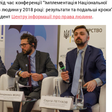
під час конференції “Імплементація Національної
в людини у 2018 році: результати та подальші кроки”
ндент
Центру інформації про права людини
.