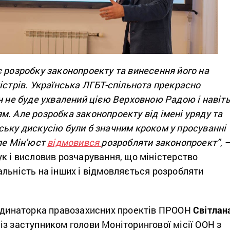
 розробку законопроекту та винесення його на
істрів. Українська ЛГБТ-спільнота прекрасно
н не буде ухвалений цією Верховною Радою і навіть 
. Але розробка законопроекту від імені уряду та
ську дискусію були б значним кроком у просуванні
ле Мін’юст
відмовився
розробляти законопроект”
, 
к і висловив розчарування, що міністерство
льність на інших і відмовляється розробляти
ординаторка правозахисних проектів ПРООН
Світлан
із заступником голови Моніторингової місії ООН з